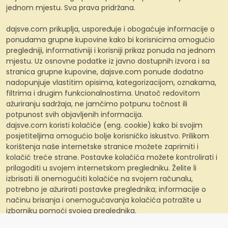
jednom mjestu. Sva prava pridržana.
dajsve.com prikuplja, uspoređuje i obogaćuje informacije o
ponudama grupne kupovine kako bi korisnicima omogućio
pregledniji, informativniji i korisniji prikaz ponuda na jednom
mjestu. Uz osnovne podatke iz javno dostupnih izvora i sa
stranica grupne kupovine, dajsve.com ponude dodatno
nadopunjuje vlastitim opisima, kategorizacijom, oznakama,
filtrima i drugim funkcionalnostima. Unatoč redovitom
ažuriranju sadržaja, ne jamčimo potpunu točnost ili
potpunost svih objavljenih informacija.
dajsve.com koristi kolačiće (eng. cookie) kako bi svojim
posjetiteljima omogućio bolje korisničko iskustvo. Prilikom
korištenja naše internetske stranice možete zaprimiti i
kolačić treće strane. Postavke kolačića možete kontrolirati i
prilagoditi u svojem internetskom pregledniku. Želite li
izbrisati ili onemogućiti kolačiće na svojem računalu,
potrebno je ažurirati postavke preglednika; informacije o
načinu brisanja i onemogućavanja kolačića potražite u
izborniku pomoći svojeg preglednika.