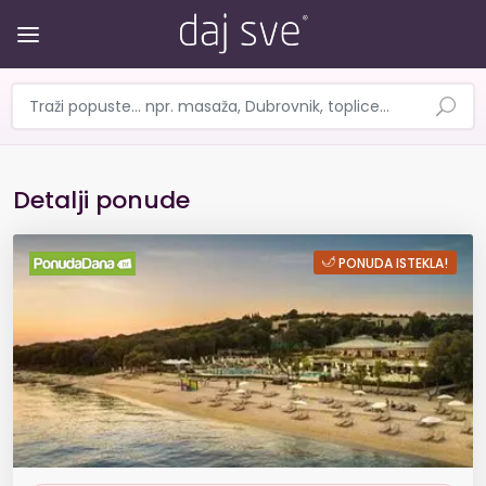
Detalji ponude
RESORT AMARIN 4*, ROVINJ - 2 n
PONUDA ISTEKLA!