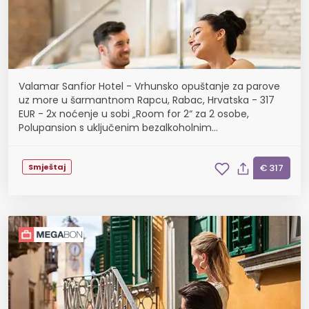
Valamar Sanfior Hotel - Vrhunsko opuštanje za parove
uz more u šarmantnom Rapcu, Rabac, Hrvatska - 317
EUR - 2x noćenje u sobi „Room for 2“ za 2 osobe,
Polupansion s uključenim bezalkoholnim
negaziranim pićima iz šankomata tijekom obroka
Smještaj
€ 317