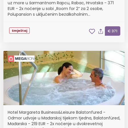
uz more u šarmantnom Rapcu, Rabac, Hrvatska - 371
EUR - 2x noćenje u sobi „Room for 2“ za 2 osobe,
Polupansion s uključenim bezalkoholnim
negaziranim pićima iz šankomata tijekom obroka
Smještaj
€ 371
Hotel Margareta Business&Leisure Balatonfured -
Odmor udvoje u Mađarskoj tijekom tjedna, Balatonfüred,
Mađarska - 219 EUR - 2x noćenje u dvokrevetnoj