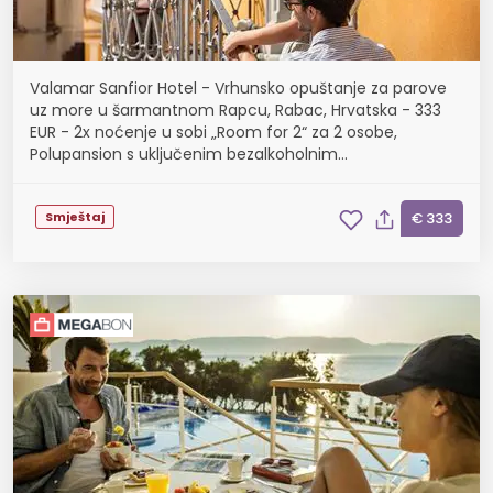
Valamar Sanfior Hotel - Vrhunsko opuštanje za parove
uz more u šarmantnom Rapcu, Rabac, Hrvatska - 333
EUR - 2x noćenje u sobi „Room for 2“ za 2 osobe,
Polupansion s uključenim bezalkoholnim
negaziranim pićima iz šankomata tijekom obroka
Smještaj
€ 333