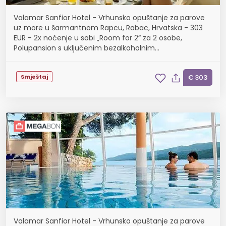
Valamar Sanfior Hotel - Vrhunsko opuštanje za parove
uz more u šarmantnom Rapcu, Rabac, Hrvatska - 303
EUR - 2x noćenje u sobi „Room for 2“ za 2 osobe,
Polupansion s uključenim bezalkoholnim
negaziranim pićima iz šankomata tijekom obroka
Smještaj
€ 303
Valamar Sanfior Hotel - Vrhunsko opuštanje za parove