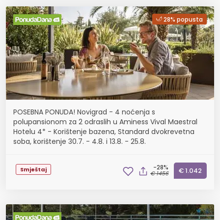
28% popusta
POSEBNA PONUDA! Novigrad - 4 noćenja s
polupansionom za 2 odraslih u Aminess Vival Maestral
Hotelu 4* - Korištenje bazena, Standard dvokrevetna
soba, korištenje 30.7. - 4.8. i 13.8. - 25.8.
-28%
Smještaj
€ 1.042
€ 1456