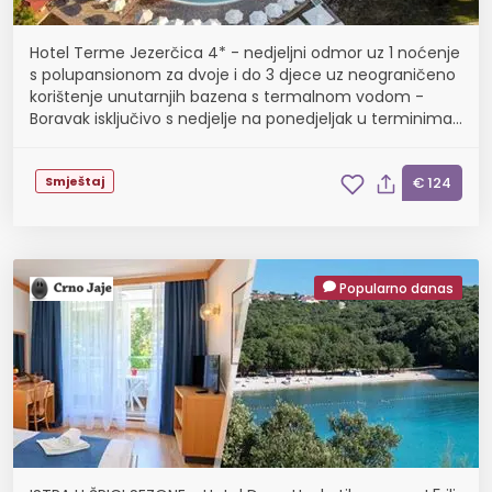
Hotel Terme Jezerčica 4* - nedjeljni odmor uz 1 noćenje
s polupansionom za dvoje i do 3 djece uz neograničeno
korištenje unutarnjih bazena s termalnom vodom -
Boravak isključivo s nedjelje na ponedjeljak u terminima
09.08., 23.08., 30.08., 06.09., 13.09. ...
Smještaj
€ 124
Popularno danas