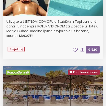
Uživajte u LJETNOM ODMORU u Stubičkim Toplicama! 6
dana i 5 noćenja s POLUPANSIONOM za 2 osobe u Hotelu
Matija Gubec! Idealno ljetno osvježenje uz bazene,
saune i MASAŽE!
Smještaj
€ 520
Popularno danas