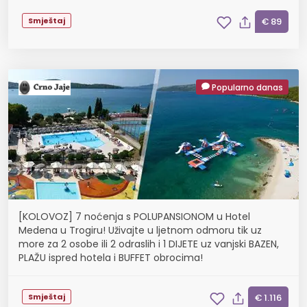
Smještaj
€ 89
Popularno danas
[KOLOVOZ] 7 noćenja s POLUPANSIONOM u Hotel
Medena u Trogiru! Uživajte u ljetnom odmoru tik uz
more za 2 osobe ili 2 odraslih i 1 DIJETE uz vanjski BAZEN,
PLAŽU ispred hotela i BUFFET obrocima!
Smještaj
€ 1.116