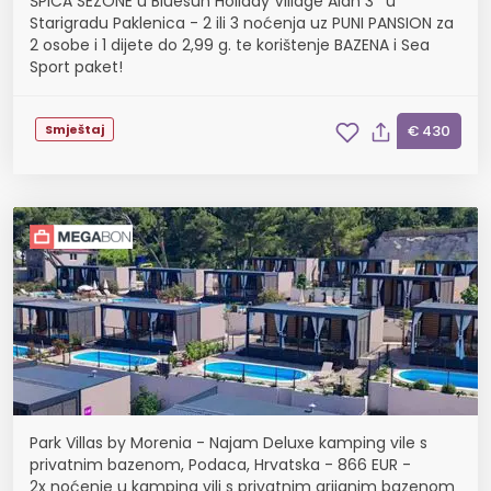
ŠPICA SEZONE u Bluesun Holiday Village Alan 3* u
Starigradu Paklenica - 2 ili 3 noćenja uz PUNI PANSION za
2 osobe i 1 dijete do 2,99 g. te korištenje BAZENA i Sea
Sport paket!
Smještaj
€ 430
Park Villas by Morenia - Najam Deluxe kamping vile s
privatnim bazenom, Podaca, Hrvatska - 866 EUR -
2x noćenje u kamping vili s privatnim grijanim bazenom