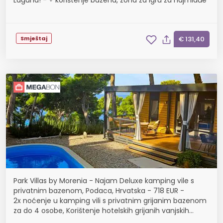
Laguna! - + korištenje bazena, zona za igru za najmlađe
Smještaj
€ 131,40
Park Villas by Morenia - Najam Deluxe kamping vile s
privatnim bazenom, Podaca, Hrvatska - 718 EUR -
2x noćenje u kamping vili s privatnim grijanim bazenom
za do 4 osobe, Korištenje hotelskih grijanih vanjskih
bazena