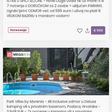
ISTRA U ŠPICI SEZONE - Hotel Duga Uvala tik uz more! 5 ili
7 noćenja s DORUČKOM za 2 osobe + uključen PARKING.
Ugrabi ljetni ODMOR već od 599 eura i uživaj na plaži ili
VELIKOM BAZENU s morskom vodom!
Putovanja
€ 599
Park Villas by Morenia - All inclusive odmor u Deluxe
kamping vili s privatnim bazenom, Podaca, Hrvatska -
3.948 EUR - 7x noćenje u kamping vili s privatnim