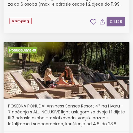
za do 6 osoba (max. 4 odrasle osobe i 2 djece do 11,99
godina), Korištenje hotelskih grijanih van...
Kamping
€ 1.128
POSEBNA PONUDA! Aminess Senses Resort 4* na Hvaru -
7 noćenja s ALL INCLUSIVE light uslugom za dvoje i 1 dijete
ili 3 odrasle osobe - + slatkovodni vanjski bazen s
ležaljkama i suncobranima, korištenje od 4.8. do 23.8.