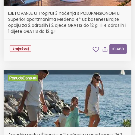
LJETOVANJE u Trogiru! 3 noćenja s POLUPANSIONOM u
Superior apartmanima Medena 4* uz bazene! Birajte
opciju za 2 odraslih i 2 djece GRATIS do 12 g. ili 4 odraslih i
1 dijete GRATIS do 12 g.!
Smještaj
€ 469
Amadria park u Šibeniku - 2 noćenja u apartmanu 2+2