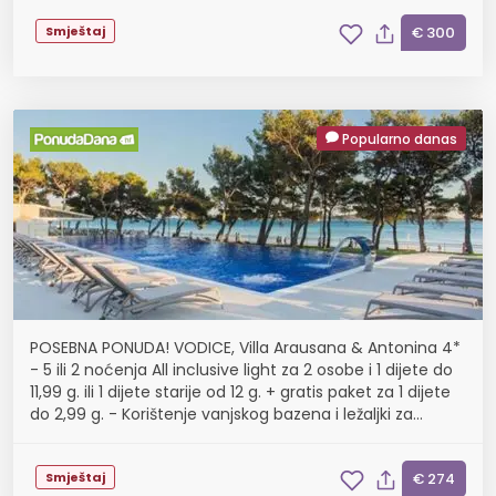
Smještaj
€ 300
Popularno danas
POSEBNA PONUDA! VODICE, Villa Arausana & Antonina 4*
- 5 ili 2 noćenja All inclusive light za 2 osobe i 1 dijete do
11,99 g. ili 1 dijete starije od 12 g. + gratis paket za 1 dijete
do 2,99 g. - Korištenje vanjskog bazena i ležaljki za
sunčanje, 14.08.-22...
Smještaj
€ 274