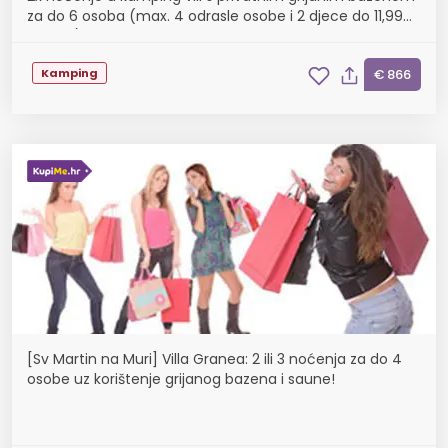
za do 6 osoba (max. 4 odrasle osobe i 2 djece do 11,99
godina), Korištenje hotelskih grijanih vanjs...
Kamping
€ 866
[Sv Martin na Muri] Villa Granea: 2 ili 3 noćenja za do 4
osobe uz korištenje grijanog bazena i saune!