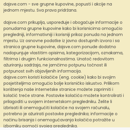
dajsve.com - sve grupne kupovine, popusti i akcije na
jednom mjestu. Sva prava pridržana.
dajsve.com prikuplja, uspoređuje i obogaćuje informacije o
ponudama grupne kupovine kako bi korisnicima omogućio
pregledniji, informativniji i korisniji prikaz ponuda na jednom
mjestu. Uz osnovne podatke iz javno dostupnih izvora i sa
stranica grupne kupovine, dajsve.com ponude dodatno
nadopunjuje vlastitim opisima, kategorizacijom, oznakama,
filtrima i drugim funkcionalnostima. Unatoč redovitom
ažuriranju sadržaja, ne jamčimo potpunu točnost ili
potpunost svih objavljenih informacija.
dajsve.com koristi kolačiće (eng. cookie) kako bi svojim
posjetiteljima omogućio bolje korisničko iskustvo. Prilikom
korištenja naše internetske stranice možete zaprimiti i
kolačić treće strane. Postavke kolačića možete kontrolirati i
prilagoditi u svojem internetskom pregledniku. Želite li
izbrisati ili onemogućiti kolačiće na svojem računalu,
potrebno je ažurirati postavke preglednika; informacije o
načinu brisanja i onemogućavanja kolačića potražite u
izborniku pomoći svojeg preglednika.