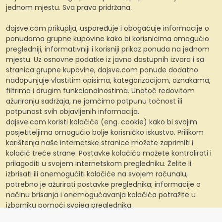
jednom mjestu. Sva prava pridržana.
dajsve.com prikuplja, uspoređuje i obogaćuje informacije o
ponudama grupne kupovine kako bi korisnicima omogućio
pregledniji, informativniji i korisniji prikaz ponuda na jednom
mjestu. Uz osnovne podatke iz javno dostupnih izvora i sa
stranica grupne kupovine, dajsve.com ponude dodatno
nadopunjuje vlastitim opisima, kategorizacijom, oznakama,
filtrima i drugim funkcionalnostima. Unatoč redovitom
ažuriranju sadržaja, ne jamčimo potpunu točnost ili
potpunost svih objavljenih informacija.
dajsve.com koristi kolačiće (eng. cookie) kako bi svojim
posjetiteljima omogućio bolje korisničko iskustvo. Prilikom
korištenja naše internetske stranice možete zaprimiti i
kolačić treće strane. Postavke kolačića možete kontrolirati i
prilagoditi u svojem internetskom pregledniku. Želite li
izbrisati ili onemogućiti kolačiće na svojem računalu,
potrebno je ažurirati postavke preglednika; informacije o
načinu brisanja i onemogućavanja kolačića potražite u
izborniku pomoći svojeg preglednika.