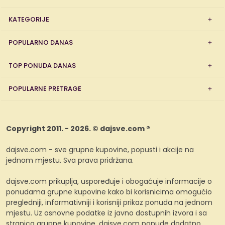
KATEGORIJE
POPULARNO DANAS
TOP PONUDA DANAS
POPULARNE PRETRAGE
Copyright 2011. - 2026. © dajsve.com ®
dajsve.com - sve grupne kupovine, popusti i akcije na
jednom mjestu. Sva prava pridržana.
dajsve.com prikuplja, uspoređuje i obogaćuje informacije o
ponudama grupne kupovine kako bi korisnicima omogućio
pregledniji, informativniji i korisniji prikaz ponuda na jednom
mjestu. Uz osnovne podatke iz javno dostupnih izvora i sa
stranica grupne kupovine, dajsve.com ponude dodatno