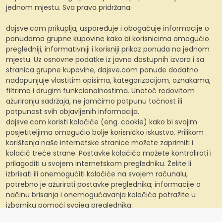
jednom mjestu. Sva prava pridržana.
dajsve.com prikuplja, uspoređuje i obogaćuje informacije o
ponudama grupne kupovine kako bi korisnicima omogućio
pregledniji, informativniji i korisniji prikaz ponuda na jednom
mjestu. Uz osnovne podatke iz javno dostupnih izvora i sa
stranica grupne kupovine, dajsve.com ponude dodatno
nadopunjuje vlastitim opisima, kategorizacijom, oznakama,
filtrima i drugim funkcionalnostima. Unatoč redovitom
ažuriranju sadržaja, ne jamčimo potpunu točnost ili
potpunost svih objavljenih informacija.
dajsve.com koristi kolačiće (eng. cookie) kako bi svojim
posjetiteljima omogućio bolje korisničko iskustvo. Prilikom
korištenja naše internetske stranice možete zaprimiti i
kolačić treće strane. Postavke kolačića možete kontrolirati i
prilagoditi u svojem internetskom pregledniku. Želite li
izbrisati ili onemogućiti kolačiće na svojem računalu,
potrebno je ažurirati postavke preglednika; informacije o
načinu brisanja i onemogućavanja kolačića potražite u
izborniku pomoći svojeg preglednika.