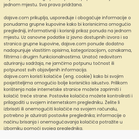
jednom mjestu. Sva prava pridržana.
dajsve.com prikuplja, uspoređuje i obogaćuje informacije o
ponudama grupne kupovine kako bi korisnicima omogućio
pregledniji, informativniji i korisniji prikaz ponuda na jednom
mjestu. Uz osnovne podatke iz javno dostupnih izvora i sa
stranica grupne kupovine, dajsve.com ponude dodatno
nadopunjuje vlastitim opisima, kategorizacijom, oznakama,
filtrima i drugim funkcionalnostima. Unatoč redovitom
ažuriranju sadržaja, ne jamčimo potpunu točnost ili
potpunost svih objavljenih informacija.
dajsve.com koristi kolačiće (eng. cookie) kako bi svojim
posjetiteljima omogućio bolje korisničko iskustvo. Prilikom
korištenja naše internetske stranice možete zaprimiti i
kolačić treće strane. Postavke kolačića možete kontrolirati i
prilagoditi u svojem internetskom pregledniku. Želite li
izbrisati ili onemogućiti kolačiće na svojem računalu,
potrebno je ažurirati postavke preglednika; informacije o
načinu brisanja i onemogućavanja kolačića potražite u
izborniku pomoći svojeg preglednika.