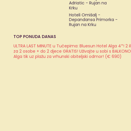
Adriatic - Rujan na
Krku
Hoteli Omišalj -
Depandansa Primorka -
Rujan na Krku
TOP PONUDA DANAS
ULTRA LAST MINUTE u Tučepima: Bluesun Hotel Alga 4*! 2 il
za 2 osobe + do 2 djece GRATIS! Uživajte u sobi s BALKON
Alga tik uz plažu za vrhunski obiteljski odmor! (€ 690)