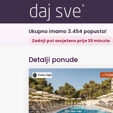
Ukupno imamo 3.454 popusta!
Zadnji put osvježeno prije 30 minuta
Detalji ponude
LJETO NA HVARU u
PONU