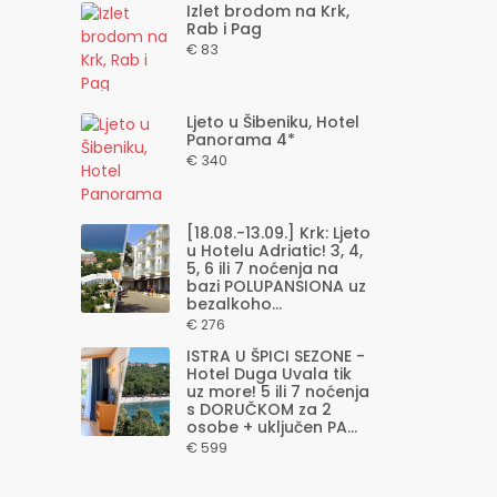
Izlet brodom na Krk,
Rab i Pag
€ 83
Ljeto u Šibeniku, Hotel
Panorama 4*
€ 340
[18.08.-13.09.] Krk: Ljeto
u Hotelu Adriatic! 3, 4,
5, 6 ili 7 noćenja na
bazi POLUPANSIONA uz
bezalkoho...
€ 276
ISTRA U ŠPICI SEZONE -
Hotel Duga Uvala tik
uz more! 5 ili 7 noćenja
s DORUČKOM za 2
osobe + uključen PA...
€ 599