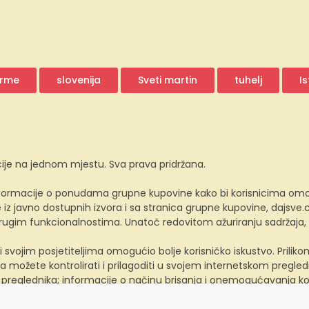
rme
slovenija
Sveti martin
tuhelj
Is
ije na jednom mjestu. Sva prava pridržana.
ormacije o ponudama grupne kupovine kako bi korisnicima omogućio
z javno dostupnih izvora i sa stranica grupne kupovine, dajsv
 drugim funkcionalnostima. Unatoč redovitom ažuriranju sadržaja
i svojim posjetiteljima omogućio bolje korisničko iskustvo. Prili
a možete kontrolirati i prilagoditi u svojem internetskom preglednik
 preglednika; informacije o načinu brisanja i onemogućavanja ko