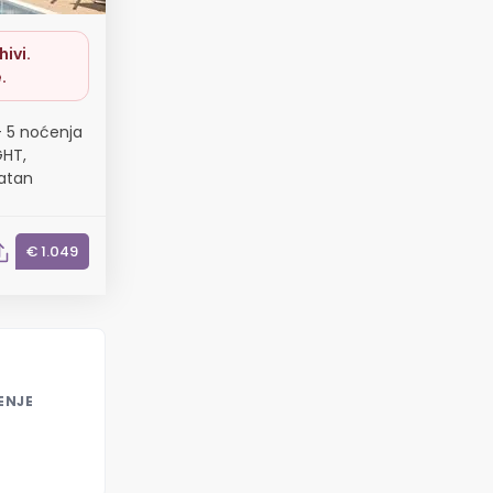
ivi.
.
- 5 noćenja
GHT,
latan
€ 1.049
ENJE