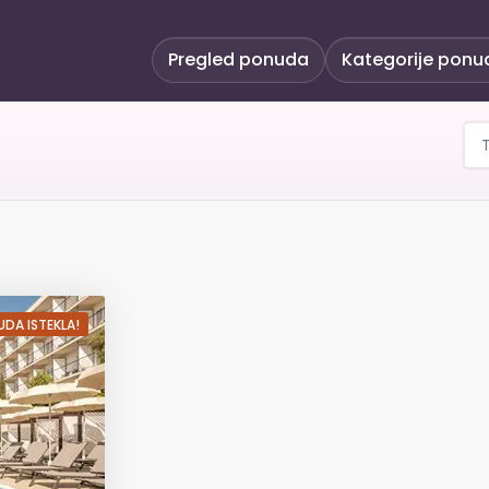
Pregled ponuda
Kategorije ponu
 Aminess Senses Resort
DA ISTEKLA!