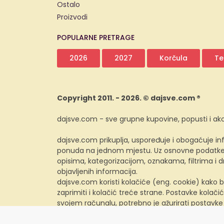
Ostalo
Proizvodi
POPULARNE PRETRAGE
2026
2027
Korčula
Te
Copyright 2011. - 2026. © dajsve.com ®
dajsve.com - sve grupne kupovine, popusti i akc
dajsve.com prikuplja, uspoređuje i obogaćuje inf
ponuda na jednom mjestu. Uz osnovne podatke i
opisima, kategorizacijom, oznakama, filtrima i
objavljenih informacija.
dajsve.com koristi kolačiće (eng. cookie) kako b
zaprimiti i kolačić treće strane. Postavke kolačić
svojem računalu, potrebno je ažurirati postavke
preglednika.