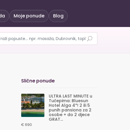
da
Moje ponude
Blog
 4* - 5 noćenja za 2 o
Slične ponude
ULTRA LAST MINUTE u
Tučepima: Bluesun
Hotel Alga 4*! 2 ili 5
punih pansiona za 2
osobe + do 2 djece
GRAT...
€ 690