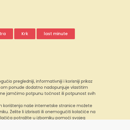
tra
Krk
last minute
 pregledniji, informativniji i korisniji prikaz
e.com ponude dodatno nadopunjuje vlastitim
, ne jamčimo potpunu točnost ili potpunost svih
kom korištenja naše internetske stranice možete
u. Želite li izbrisati ili onemogućiti kolačiće na
lačića potražite u izborniku pomoći svojeg