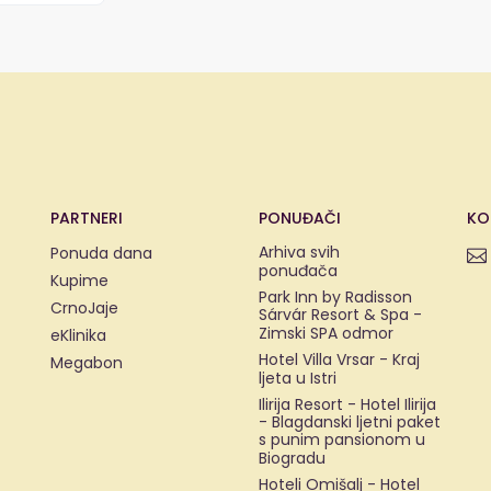
PARTNERI
PONUĐAČI
KO
Arhiva svih
Ponuda dana
ponuđača
Kupime
Park Inn by Radisson
CrnoJaje
Sárvár Resort & Spa -
Zimski SPA odmor
eKlinika
Hotel Villa Vrsar - Kraj
Megabon
ljeta u Istri
Ilirija Resort - Hotel Ilirija
- Blagdanski ljetni paket
s punim pansionom u
Biogradu
Hoteli Omišalj - Hotel