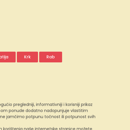
tija
Krk
Rab
 pregledniji, informativniji i korisniji prikaz
e.com ponude dodatno nadopunjuje vlastitim
, ne jamčimo potpunu točnost ili potpunost svih
kom korištenja naše internetske stranice možete