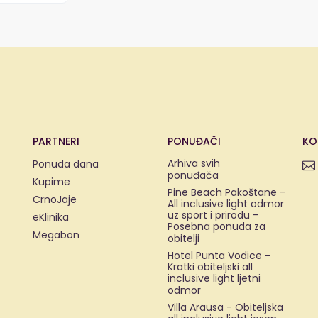
PARTNERI
PONUĐAČI
KO
Arhiva svih
Ponuda dana
ponuđača
Kupime
Pine Beach Pakoštane -
CrnoJaje
All inclusive light odmor
uz sport i prirodu -
eKlinika
Posebna ponuda za
Megabon
obitelji
Hotel Punta Vodice -
Kratki obiteljski all
inclusive light ljetni
odmor
Villa Arausa - Obiteljska