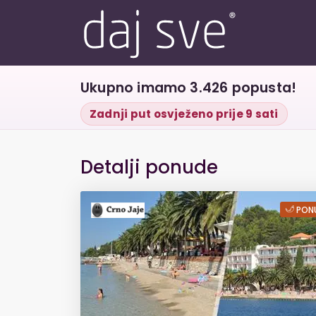
Ukupno imamo 3.426 popusta!
Zadnji put osvježeno prije 9 sati
Detalji ponude
FIRST MINUTE hit
PONU