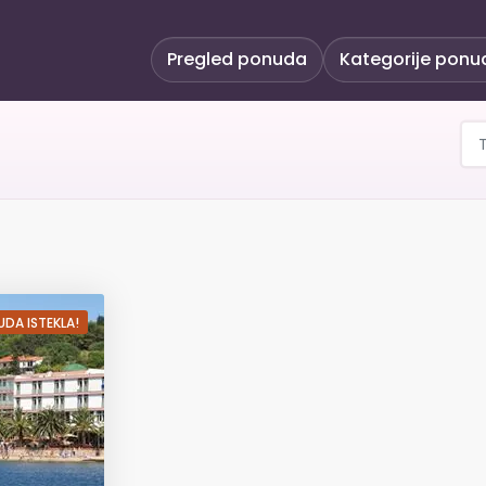
Pregled ponuda
Kategorije ponu
 ljeta! Hotel Posejdon 
DA ISTEKLA!