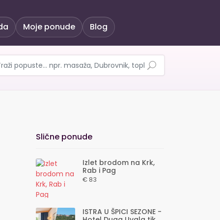
da
Moje ponude
Blog
u Veloj Luci donosi be
Slične ponude
Izlet brodom na Krk,
Rab i Pag
€ 83
ISTRA U ŠPICI SEZONE -
Hotel Duga Uvala tik