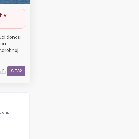
ivi.
.
Luci donosi
rcu
 čarobnoj
€ 732
ENJE