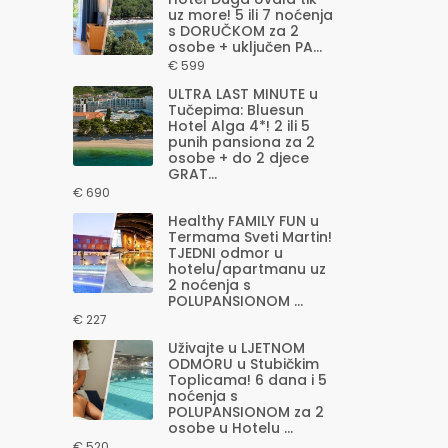
uz more! 5 ili 7 noćenja
s DORUČKOM za 2
osobe + uključen PA...
€ 599
ULTRA LAST MINUTE u
Tučepima: Bluesun
Hotel Alga 4*! 2 ili 5
punih pansiona za 2
osobe + do 2 djece
GRAT...
€ 690
Healthy FAMILY FUN u
Termama Sveti Martin!
TJEDNI odmor u
hotelu/apartmanu uz
2 noćenja s
POLUPANSIONOM ...
€ 227
Uživajte u LJETNOM
ODMORU u Stubičkim
Toplicama! 6 dana i 5
noćenja s
POLUPANSIONOM za 2
osobe u Hotelu ...
€ 520