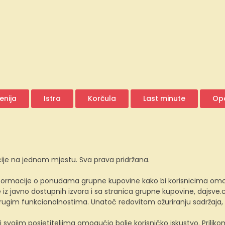
enija
Istra
Korčula
Last minute
Opa
ije na jednom mjestu. Sva prava pridržana.
ormacije o ponudama grupne kupovine kako bi korisnicima omogućio
z javno dostupnih izvora i sa stranica grupne kupovine, dajsv
 drugim funkcionalnostima. Unatoč redovitom ažuriranju sadržaja
i svojim posjetiteljima omogućio bolje korisničko iskustvo. Prili