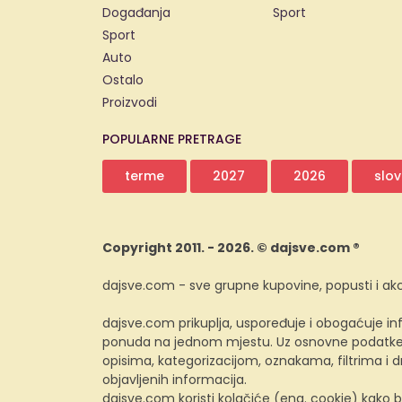
Događanja
Sport
Sport
Auto
Ostalo
Proizvodi
POPULARNE PRETRAGE
terme
2027
2026
slov
Copyright 2011. - 2026. © dajsve.com ®
dajsve.com - sve grupne kupovine, popusti i akc
dajsve.com prikuplja, uspoređuje i obogaćuje inf
ponuda na jednom mjestu. Uz osnovne podatke i
opisima, kategorizacijom, oznakama, filtrima i
objavljenih informacija.
dajsve.com koristi kolačiće (eng. cookie) kako b