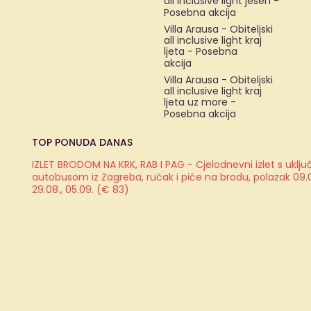
all inclusive light jesen -
Posebna akcija
Villa Arausa - Obiteljski
all inclusive light kraj
ljeta - Posebna
akcija
Villa Arausa - Obiteljski
all inclusive light kraj
ljeta uz more -
Posebna akcija
TOP PONUDA DANAS
IZLET BRODOM NA KRK, RAB I PAG - Cjelodnevni izlet s ukl
autobusom iz Zagreba, ručak i piće na brodu, polazak 09.08.
29.08., 05.09. (€ 83)