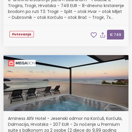
Trogira, Trogir, Hrvatska - 749 EUR - 8-dnevno krstarenje
brodom po ruti T3: Trogir – Split – otok Hvar – otok Mljet
– Dubrovnik – otok Korčula – otok Brač – Trogir, 7x
noćenje u dvokrevetnoj kabini
Putovanja
€ 749
Aminess Alfir Hotel - Jesenski odmor na Korčuli, Korčula,
Dalmacija, Hrvatska - 207 EUR - 2x noćenje u Premium
suite s balkonom za 2 osobe (2 djece do 9,99 godina