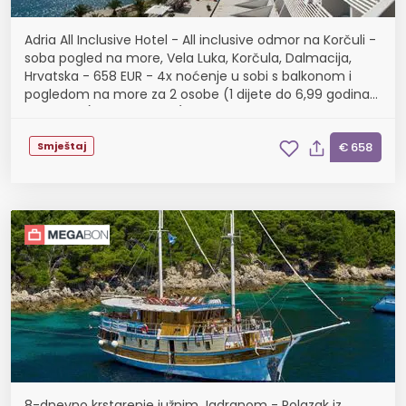
Adria All Inclusive Hotel - All inclusive odmor na Korčuli -
soba pogled na more, Vela Luka, Korčula, Dalmacija,
Hrvatska - 658 EUR - 4x noćenje u sobi s balkonom i
pogledom na more za 2 osobe (1 dijete do 6,99 godina
besplatno), All inclusive (doručak, r...
Smještaj
€ 658
8-dnevno krstarenje južnim Jadranom - Polazak iz