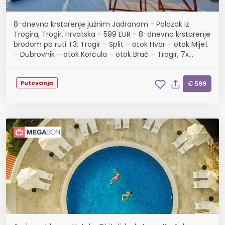
8-dnevno krstarenje južnim Jadranom - Polazak iz
Trogira, Trogir, Hrvatska - 599 EUR - 8-dnevno krstarenje
brodom po ruti T3: Trogir – Split – otok Hvar – otok Mljet
– Dubrovnik – otok Korčula – otok Brač – Trogir, 7x
noćenje u dvokrevetnoj kabini
Putovanja
€ 599