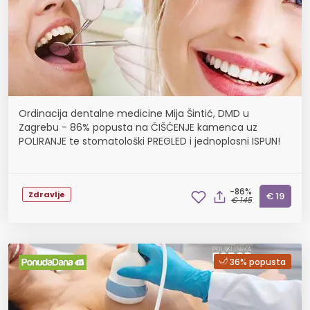
Ordinacija dentalne medicine Mija Šintić, DMD u
Zagrebu - 86% popusta na ČIŠĆENJE kamenca uz
POLIRANJE te stomatološki PREGLED i jednoplosni ISPUN!
-86%
Zdravlje
€ 19
€ 145
36% popusta