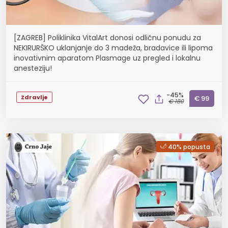
[ZAGREB] Poliklinika VitalArt donosi odličnu ponudu za
NEKIRURŠKO uklanjanje do 3 madeža, bradavice ili lipoma
inovativnim aparatom Plasmage uz pregled i lokalnu
anesteziju!
-45%
Zdravlje
€ 99
€ 180
40% popusta