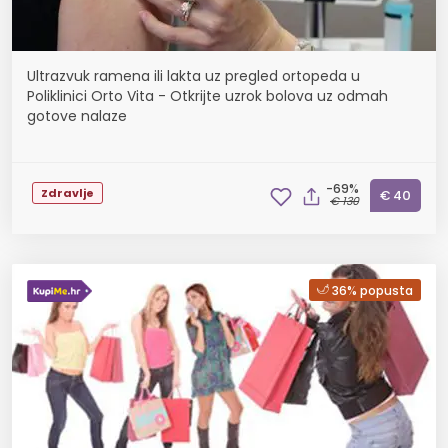
Ultrazvuk ramena ili lakta uz pregled ortopeda u
Poliklinici Orto Vita - Otkrijte uzrok bolova uz odmah
gotove nalaze
-69%
Zdravlje
€ 40
€ 130
36% popusta