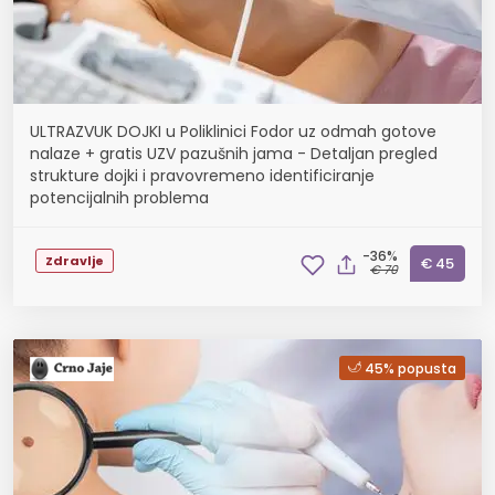
ULTRAZVUK DOJKI u Poliklinici Fodor uz odmah gotove
nalaze + gratis UZV pazušnih jama - Detaljan pregled
strukture dojki i pravovremeno identificiranje
potencijalnih problema
-36%
Zdravlje
€ 45
€ 70
45% popusta