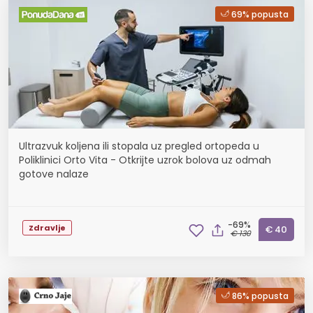
69% popusta
Ultrazvuk koljena ili stopala uz pregled ortopeda u
Poliklinici Orto Vita - Otkrijte uzrok bolova uz odmah
gotove nalaze
-69%
Zdravlje
€ 40
€ 130
86% popusta