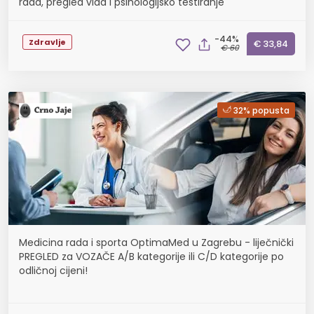
rada, pregled vida i psihologijsko testiranje
-44%
Zdravlje
€ 33,84
€ 60
32% popusta
Medicina rada i sporta OptimaMed u Zagrebu - liječnički
PREGLED za VOZAČE A/B kategorije ili C/D kategorije po
odličnoj cijeni!