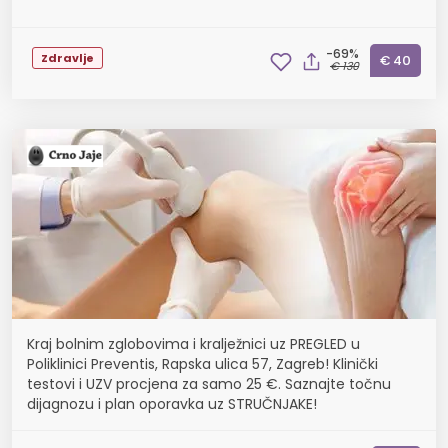
-69%
Zdravlje
€ 40
€ 130
Kraj bolnim zglobovima i kralježnici uz PREGLED u
Poliklinici Preventis, Rapska ulica 57, Zagreb! Klinički
testovi i UZV procjena za samo 25 €. Saznajte točnu
dijagnozu i plan oporavka uz STRUČNJAKE!