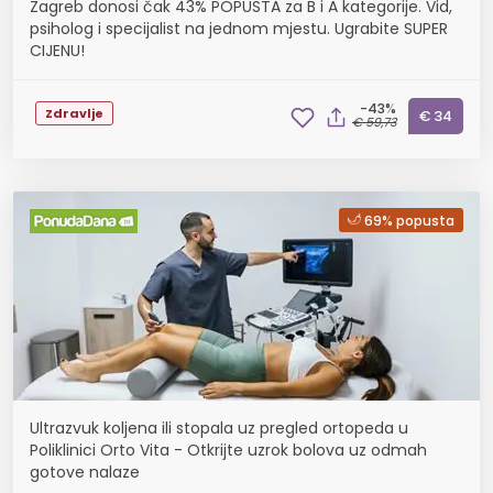
Zagreb donosi čak 43% POPUSTA za B i A kategorije. Vid,
psiholog i specijalist na jednom mjestu. Ugrabite SUPER
CIJENU!
-43%
Zdravlje
€ 34
€ 59,73
69% popusta
Ultrazvuk koljena ili stopala uz pregled ortopeda u
Poliklinici Orto Vita - Otkrijte uzrok bolova uz odmah
gotove nalaze