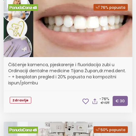
76% popusta
Čišćenje kamenca, pjeskarenje i fluoridacija zubi u
Ordinaciji dentalne medicine Tijana Župan,dr.med.dent.
- + besplatan pregled i 20% popusta na kompozitni
ispun/plombu
-76%
Zdravlje
€ 30
€ 125
50% popusta