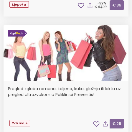
-32%
Ljepota
€ 36
€ 53,09
Pregled zgloba ramena, koljena, kuka, gležnja ili lakta uz
pregled ultrazvukom u Poliklinici Preventis!
Zdravlje
€ 25