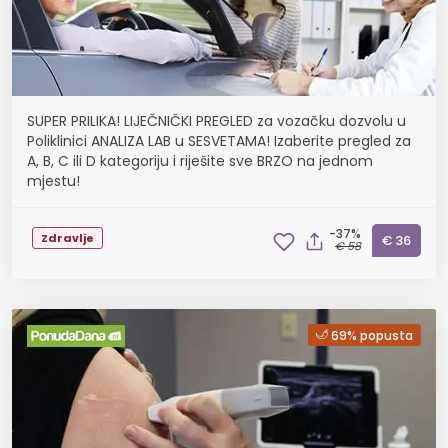
SUPER PRILIKA! LIJEČNIČKI PREGLED za vozačku dozvolu u
Poliklinici ANALIZA LAB u SESVETAMA! Izaberite pregled za
A, B, C ili D kategoriju i riješite sve BRZO na jednom
mjestu!
-37%
Zdravlje
€ 36
€ 58
69% popusta