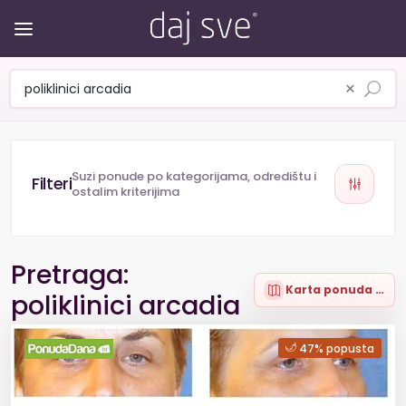
×
Suzi ponude po kategorijama, odredištu i
ostalim kriterijima
Pretraga:
Karta ponuda (93)
poliklinici arcadia
47% popusta