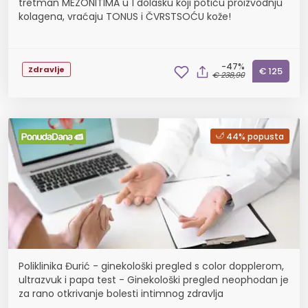
tretman MEZONITIMA u 1 dolasku koji potiču proizvodnju
kolagena, vraćaju TONUS i ČVRSTSOĆU kože!
-47%
Zdravlje
€ 125
€ 238,90
44% popusta
Poliklinika Đurić - ginekološki pregled s color dopplerom,
ultrazvuk i papa test - Ginekološki pregled neophodan je
za rano otkrivanje bolesti intimnog zdravlja