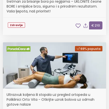
tretman za brisanje bora po regijama – UKLONITE čeone
BORE i smijalice brzo, sigurno i s prirodnim rezultatom.
Vaša ljepota, naš prioritet!
Zdravlje
€ 210
69% popusta
Ultrazvuk koljena ili stopala uz pregled ortopeda u
Poliklinici Orto Vita - Otkrijte uzrok bolova uz odmah
gotove nalaze