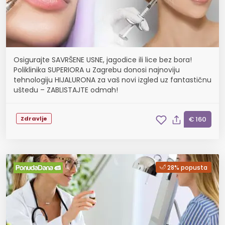
Osigurajte SAVRŠENE USNE, jagodice ili lice bez bora!
Poliklinika SUPERIORA u Zagrebu donosi najnoviju
tehnologiju HIJALURONA za vaš novi izgled uz fantastičnu
uštedu – ZABLISTAJTE odmah!
Zdravlje
€ 160
28% popusta