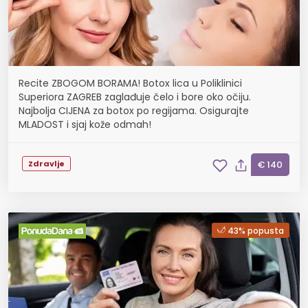
Recite ZBOGOM BORAMA! Botox lica u Poliklinici
Superiora ZAGREB zaglađuje čelo i bore oko očiju.
Najbolja CIJENA za botox po regijama. Osigurajte
MLADOST i sjaj kože odmah!
Zdravlje
€ 140
43% popusta