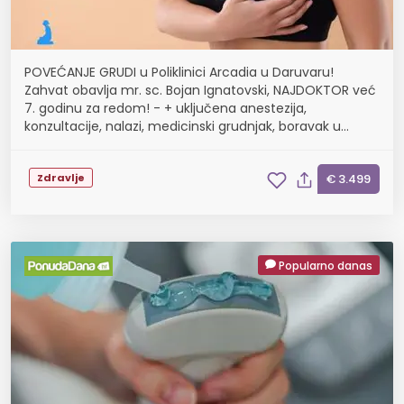
POVEĆANJE GRUDI u Poliklinici Arcadia u Daruvaru!
Zahvat obavlja mr. sc. Bojan Ignatovski, NAJDOKTOR već
7. godinu za redom! - + uključena anestezija,
konzultacije, nalazi, medicinski grudnjak, boravak u
poliklinici na dan operacije
Zdravlje
€ 3.499
Popularno danas