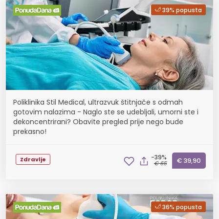
39% popusta
Poliklinika Stil Medical, ultrazvuk štitnjače s odmah
gotovim nalazima - Naglo ste se udebljali, umorni ste i
dekoncentrirani? Obavite pregled prije nego bude
prekasno!
-39%
Zdravlje
€ 39,90
€ 65
36% popusta