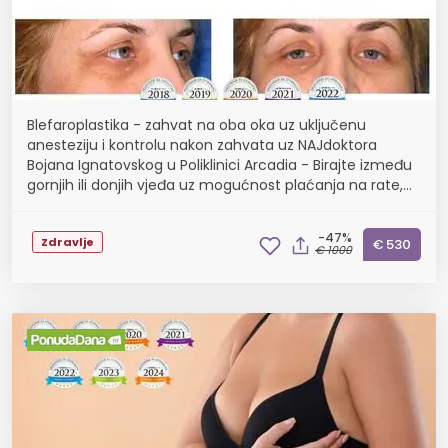
Blefaroplastika - zahvat na oba oka uz uključenu
anesteziju i kontrolu nakon zahvata uz NAJdoktora
Bojana Ignatovskog u Poliklinici Arcadia - Birajte između
gornjih ili donjih vjeđa uz mogućnost plaćanja na rate,
potrebna nadoplata konzultacija
-47%
Zdravlje
€ 530
€ 1000