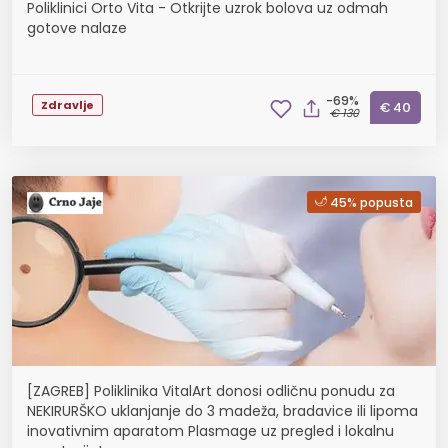
Poliklinici Orto Vita - Otkrijte uzrok bolova uz odmah
gotove nalaze
-69%
Zdravlje
€ 40
€ 130
45% popusta
[ZAGREB] Poliklinika VitalArt donosi odličnu ponudu za
NEKIRURŠKO uklanjanje do 3 madeža, bradavice ili lipoma
inovativnim aparatom Plasmage uz pregled i lokalnu