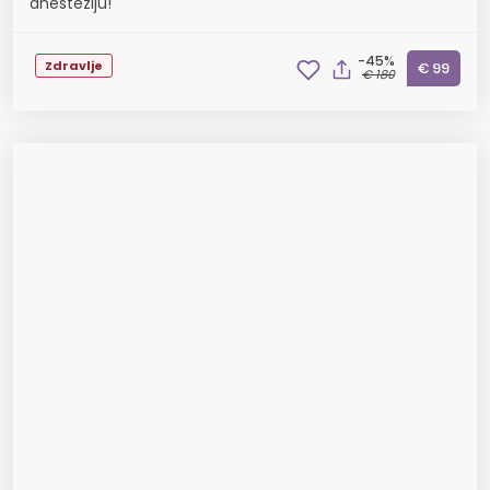
anesteziju!
-45%
Zdravlje
€ 99
€ 180