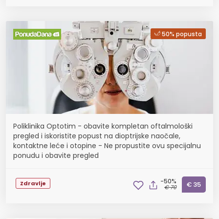
50% popusta
Poliklinika Optotim - obavite kompletan oftalmološki
pregled i iskoristite popust na dioptrijske naočale,
kontaktne leće i otopine - Ne propustite ovu specijalnu
ponudu i obavite pregled
-50%
Zdravlje
€ 35
€ 70