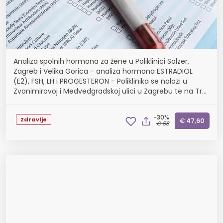
Analiza spolnih hormona za žene u Poliklinici Salzer,
Zagreb i Velika Gorica - analiza hormona ESTRADIOL
(E2), FSH, LH i PROGESTERON - Poliklinika se nalazi u
Zvonimirovoj i Medvedgradskoj ulici u Zagrebu te na Trg
kralja Petra Krešimira IV. u Velikoj Gor...
-30%
Zdravlje
€ 47,60
€ 68