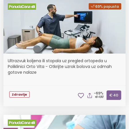
69% popusta
Ultrazvuk koljena ili stopala uz pregled ortopeda u
Poliklinici Orto Vita - Otkrijte uzrok bolova uz odmah
gotove nalaze
-69%
Zdravlje
€ 40
€ 130