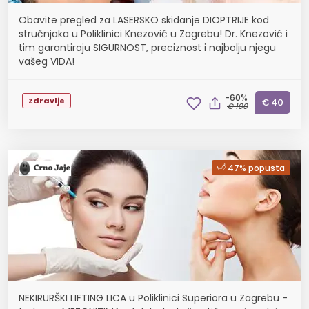
Obavite pregled za LASERSKO skidanje DIOPTRIJE kod
stručnjaka u Poliklinici Knezović u Zagrebu! Dr. Knezović i
tim garantiraju SIGURNOST, preciznost i najbolju njegu
vašeg VIDA!
-60%
Zdravlje
€ 40
€ 100
47% popusta
NEKIRURŠKI LIFTING LICA u Poliklinici Superiora u Zagrebu -