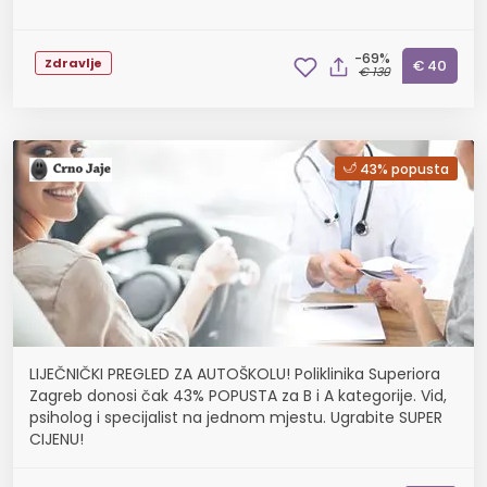
-69%
Zdravlje
€ 40
€ 130
43% popusta
LIJEČNIČKI PREGLED ZA AUTOŠKOLU! Poliklinika Superiora
Zagreb donosi čak 43% POPUSTA za B i A kategorije. Vid,
psiholog i specijalist na jednom mjestu. Ugrabite SUPER
CIJENU!