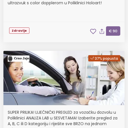
ultrazvuk s color dopplerom u Poliklinici Holoart!
Zdravlje
€ 90
37% popusta
SUPER PRILIKA! LIJEČNIČKI PREGLED za vozačku dozvolu u
Poliklinici ANALIZA LAB u SESVETAMA! Izaberite pregled za
A, B, C ili D kategoriju i riješite sve BRZO na jednom