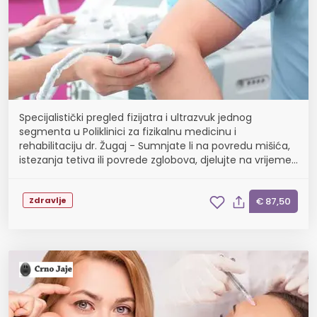
Specijalistički pregled fizijatra i ultrazvuk jednog
segmenta u Poliklinici za fizikalnu medicinu i
rehabilitaciju dr. Žugaj - Sumnjate li na povredu mišića,
istezanja tetiva ili povrede zglobova, djelujte na vrijeme i
spriječite ozbiljne posljedice
Zdravlje
€ 87,50