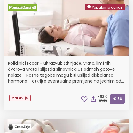
Popularno danas
Poliklinici Fodor - ultrazvuk štitnjače, vrata, limfnih
čvorova vrata i žlijezda slinovnica uz odmah gotove
nalaze - Razne tegobe mogu biti uslijed disbalansa
hormona - otkrijte eventualne promjene na jednim od
najvažnijih žlijezda u tijelu
-53%
Zdravlje
€ 56
€ 120