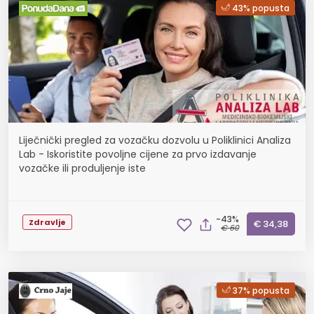
43% popusta
Liječnički pregled za vozačku dozvolu u Poliklinici Analiza
Lab - Iskoristite povoljne cijene za prvo izdavanje
vozačke ili produljenje iste
-43%
Zdravlje
€ 34,38
€ 60
37% popusta