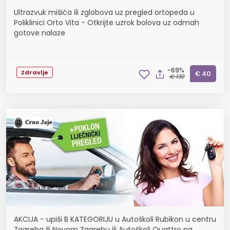
Ultrazvuk mišića ili zglobova uz pregled ortopeda u
Poliklinici Orto Vita - Otkrijte uzrok bolova uz odmah
gotove nalaze
-69%
Zdravlje
€ 40
€ 130
AKCIJA - upiši B KATEGORIJU u Autoškoli Rubikon u centru
Zagreba ili Novom Zagrebu ili Autoškoli Quattro na