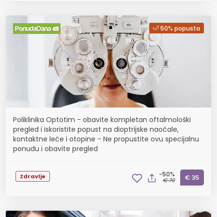
50% popusta
Poliklinika Optotim - obavite kompletan oftalmološki
pregled i iskoristite popust na dioptrijske naočale,
kontaktne leće i otopine - Ne propustite ovu specijalnu
ponudu i obavite pregled
-50%
Zdravlje
€ 35
€ 70