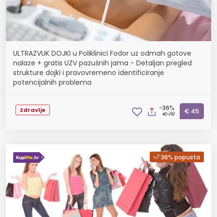
ULTRAZVUK DOJKI u Poliklinici Fodor uz odmah gotove
nalaze + gratis UZV pazušnih jama - Detaljan pregled
strukture dojki i pravovremeno identificiranje
potencijalnih problema
-36%
Zdravlje
€ 45
€ 70
36% popusta