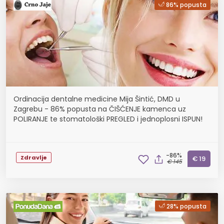
86% popusta
Ordinacija dentalne medicine Mija Šintić, DMD u
Zagrebu - 86% popusta na ČIŠĆENJE kamenca uz
POLIRANJE te stomatološki PREGLED i jednoplosni ISPUN!
-86%
Zdravlje
€ 19
€ 145
28% popusta