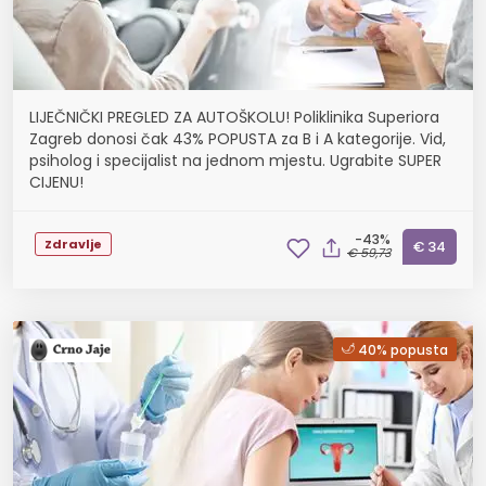
LIJEČNIČKI PREGLED ZA AUTOŠKOLU! Poliklinika Superiora
Zagreb donosi čak 43% POPUSTA za B i A kategorije. Vid,
psiholog i specijalist na jednom mjestu. Ugrabite SUPER
CIJENU!
-43%
Zdravlje
€ 34
€ 59,73
40% popusta