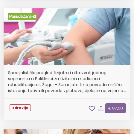
Specijalistički pregled fizijatra i ultrazvuk jednog
segmenta u Poliklinici za fizikalnu medicinu i
rehabilitaciju dr. Žugaj - Sumnjate li na povredu mišića,
istezanja tetiva ili povrede zglobova, djelujte na vrijeme i
spriječite ozbiljne posljedice
Zdravlje
€ 87,50