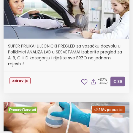
SUPER PRILIKA! LIJEČNIČKI PREGLED za vozačku dozvolu u
Poliklinici ANALIZA LAB u SESVETAMA! Izaberite pregled za
A, B, C ili D kategoriju i riješite sve BRZO na jednom
mjestu!
-37%
Zdravlje
€ 36
€ 58
36% popusta