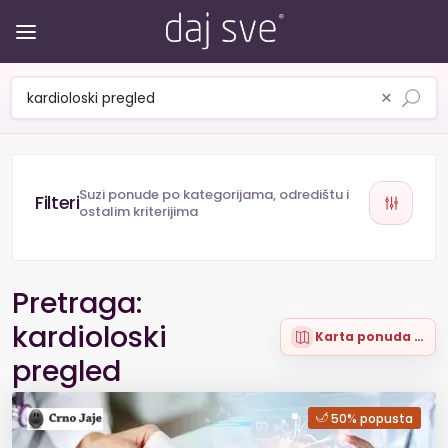
×
Suzi ponude po kategorijama, odredištu i
ostalim kriterijima
Pretraga:
kardioloski
Karta ponuda (84)
pregled
50% popusta