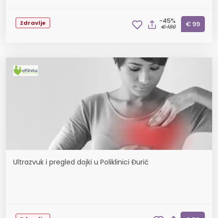
-45%
Zdravlje
€ 99
€ 180
Ultrazvuk i pregled dojki u Poliklinici Đurić