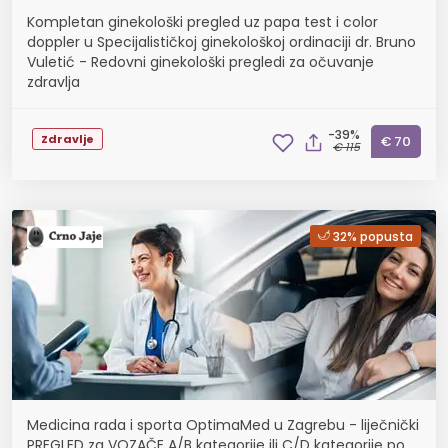
Kompletan ginekološki pregled uz papa test i color
doppler u Specijalističkoj ginekološkoj ordinaciji dr. Bruno
Vuletić - Redovni ginekološki pregledi za očuvanje
zdravlja
-39%
Zdravlje
€ 70
€ 115
32% popusta
Medicina rada i sporta OptimaMed u Zagrebu - liječnički
PREGLED za VOZAČE A/B kategorije ili C/D kategorije po