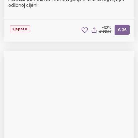
odličnoj cijeni!
-32%
Ljepota
€ 36
€ 53,09