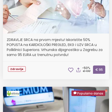
ZDRAVLJE SRCA na prvom mjestu! Iskoristite 50%
POPUSTA na KARDIOLOŠKI PREGLED, EKG i UZV SRCA u
Poliklinici Superiora. Vrhunska dijagnostika u Zagrebu za
samo 95 EURA uz trenutnu potvrdu!
-50%
Zdravlje
€ 95
€ 190
Popularno danas