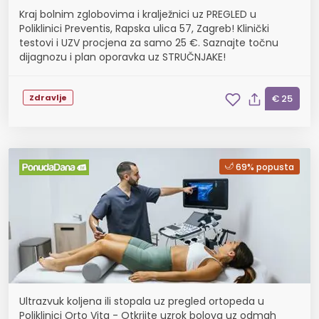
Kraj bolnim zglobovima i kralježnici uz PREGLED u
Poliklinici Preventis, Rapska ulica 57, Zagreb! Klinički
testovi i UZV procjena za samo 25 €. Saznajte točnu
dijagnozu i plan oporavka uz STRUČNJAKE!
Zdravlje
€ 25
69% popusta
Ultrazvuk koljena ili stopala uz pregled ortopeda u
Poliklinici Orto Vita - Otkrijte uzrok bolova uz odmah