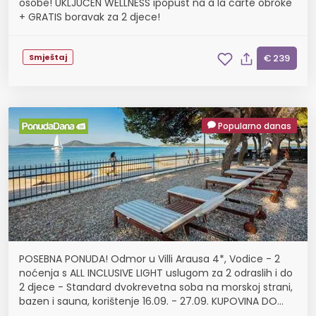
osobe! UKLJUČEN WELLNESS ipopust na à la carte obroke
+ GRATIS boravak za 2 djece!
Smještaj
€ 239
Popularno danas
POSEBNA PONUDA! Odmor u Villi Arausa 4*, Vodice - 2
noćenja s ALL INCLUSIVE LIGHT uslugom za 2 odraslih i do
2 djece - Standard dvokrevetna soba na morskoj strani,
bazen i sauna, korištenje 16.09. - 27.09. KUPOVINA DO
20.08.!