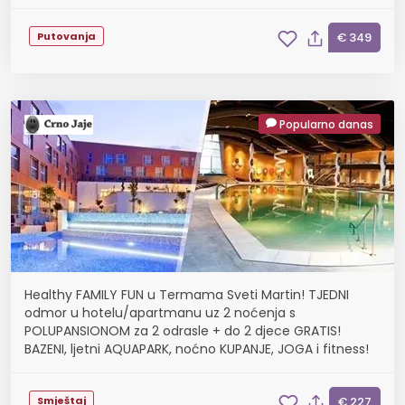
22.09.
Putovanja
€ 349
Popularno danas
Healthy FAMILY FUN u Termama Sveti Martin! TJEDNI
odmor u hotelu/apartmanu uz 2 noćenja s
POLUPANSIONOM za 2 odrasle + do 2 djece GRATIS!
BAZENI, ljetni AQUAPARK, noćno KUPANJE, JOGA i fitness!
Smještaj
€ 227