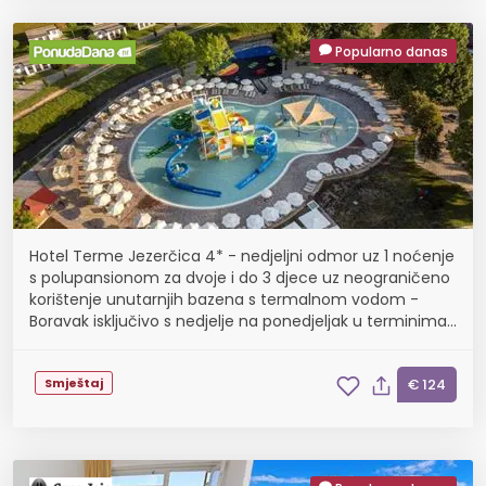
Popularno danas
Hotel Terme Jezerčica 4* - nedjeljni odmor uz 1 noćenje
s polupansionom za dvoje i do 3 djece uz neograničeno
korištenje unutarnjih bazena s termalnom vodom -
Boravak isključivo s nedjelje na ponedjeljak u terminima
09.08., 23.08., 30.08., 06.09., 13.09. ...
Smještaj
€ 124