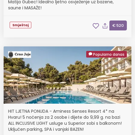
Matija Gubec! Idealno ljetno osvježenje uz bazene,
saune i MASAŽE!
Smještaj
€ 520
Popularno danas
HIT LJETNA PONUDA - Aminess Senses Resort 4* na
Hvaru! 5 noćenja za 2 osobe i dijete do 9,99 g. na bazi
ALL INCLUSIVE LIGHT usluge u Superior sobi s balkonom!
Uključen parking, SPA i vanjski BAZEN!