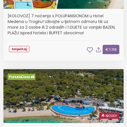
[KOLOVOZ] 7 noćenja s POLUPANSIONOM u Hotel
Medena u Trogiru! Uživajte u ljetnom odmoru tik uz
more za 2 osobe ili 2 odraslih i 1 DIJETE uz vanjski BAZEN,
PLAŽU ispred hotela i BUFFET obrocima!
Smještaj
€ 1.116
NOVO!