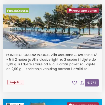
Popularno danas
POSEBNA PONUDA! VODICE, Villa Arausana & Antonina 4*
- 5 ili 2 noćenja All inclusive light za 2 osobe i 1 dijete do
11,99 g. ili 1 dijete starije od 12 g. + gratis paket za 1 dijete
do 2,99 g. - Korištenje vanjskog bazena i ležaljki za
sunčanje, 14.08.-22...
Smještaj
€ 274