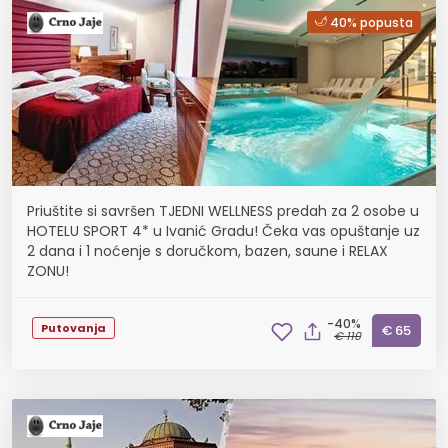
40% popusta
Priuštite si savršen TJEDNI WELLNESS predah za 2 osobe u
HOTELU SPORT 4* u Ivanić Gradu! Čeka vas opuštanje uz
2 dana i 1 noćenje s doručkom, bazen, saune i RELAX
ZONU!
-40%
Putovanja
€ 65
€ 110