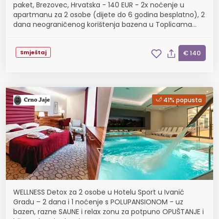
paket, Brezovec, Hrvatska - 140 EUR - 2x noćenje u
apartmanu za 2 osobe (dijete do 6 godina besplatno), 2
dana neograničenog korištenja bazena u Toplicama
Sveti Martin
Smještaj
€ 140
41% popusta
WELLNESS Detox za 2 osobe u Hotelu Sport u Ivanić
Gradu – 2 dana i 1 noćenje s POLUPANSIONOM - uz
bazen, razne SAUNE i relax zonu za potpuno OPUŠTANJE i