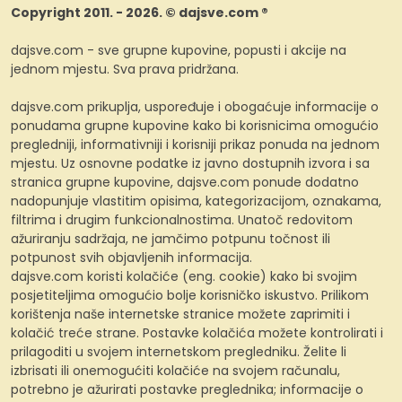
Copyright 2011. - 2026. © dajsve.com ®
dajsve.com - sve grupne kupovine, popusti i akcije na
jednom mjestu. Sva prava pridržana.
dajsve.com prikuplja, uspoređuje i obogaćuje informacije o
ponudama grupne kupovine kako bi korisnicima omogućio
pregledniji, informativniji i korisniji prikaz ponuda na jednom
mjestu. Uz osnovne podatke iz javno dostupnih izvora i sa
stranica grupne kupovine, dajsve.com ponude dodatno
nadopunjuje vlastitim opisima, kategorizacijom, oznakama,
filtrima i drugim funkcionalnostima. Unatoč redovitom
ažuriranju sadržaja, ne jamčimo potpunu točnost ili
potpunost svih objavljenih informacija.
dajsve.com koristi kolačiće (eng. cookie) kako bi svojim
posjetiteljima omogućio bolje korisničko iskustvo. Prilikom
korištenja naše internetske stranice možete zaprimiti i
kolačić treće strane. Postavke kolačića možete kontrolirati i
prilagoditi u svojem internetskom pregledniku. Želite li
izbrisati ili onemogućiti kolačiće na svojem računalu,
potrebno je ažurirati postavke preglednika; informacije o