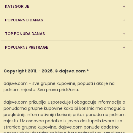
KATEGORIJE
POPULARNO DANAS
TOP PONUDA DANAS
POPULARNE PRETRAGE
Copyright 2011. - 2026. © dajsve.com ®
dajsve.com - sve grupne kupovine, popusti i akcije na
jednom mjestu. Sva prava pridržana.
dajsve.com prikuplja, uspoređuje i obogaćuje informacije o
ponudama grupne kupovine kako bi korisnicima omogućio
pregledniji, informativniji i korisniji prikaz ponuda na jednom
mjestu. Uz osnovne podatke iz javno dostupnih izvora i sa
stranica grupne kupovine, dajsve.com ponude dodatno