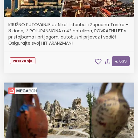
KRUŽNO PUTOVANJE uz Nikal: Istanbul i Zapadna Turska –
8 dana, 7 POLUPANSIONA u 4* hotelima, POVRATNI LET s
pristojbama i prtljagom, autobusni prijevoz i vodič!
Osigurajte svoj HIT ARANŽMAN!
Putovanja
€ 639