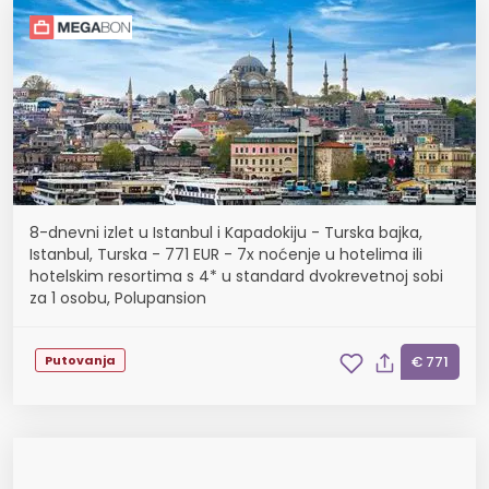
8-dnevni izlet u Istanbul i Kapadokiju - Turska bajka,
Istanbul, Turska - 771 EUR - 7x noćenje u hotelima ili
hotelskim resortima s 4* u standard dvokrevetnoj sobi
za 1 osobu, Polupansion
Putovanja
€ 771