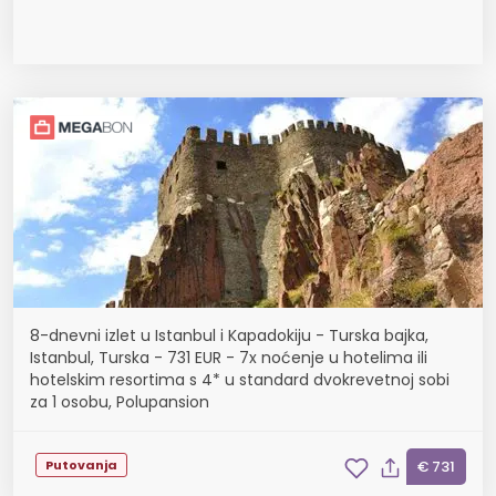
8-dnevni izlet u Istanbul i Kapadokiju - Turska bajka,
Istanbul, Turska - 731 EUR - 7x noćenje u hotelima ili
hotelskim resortima s 4* u standard dvokrevetnoj sobi
za 1 osobu, Polupansion
Putovanja
€ 731