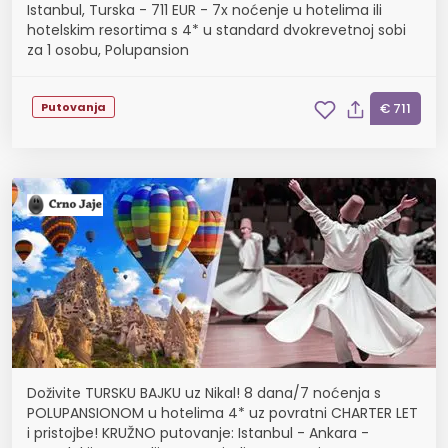
Istanbul, Turska - 711 EUR - 7x noćenje u hotelima ili
hotelskim resortima s 4* u standard dvokrevetnoj sobi
za 1 osobu, Polupansion
Putovanja
€ 711
Doživite TURSKU BAJKU uz Nikal! 8 dana/7 noćenja s
POLUPANSIONOM u hotelima 4* uz povratni CHARTER LET
i pristojbe! KRUŽNO putovanje: Istanbul - Ankara -