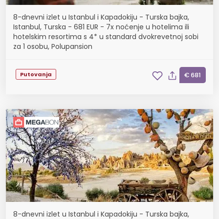
8-dnevni izlet u Istanbul i Kapadokiju - Turska bajka,
Istanbul, Turska - 681 EUR - 7x noćenje u hotelima ili
hotelskim resortima s 4* u standard dvokrevetnoj sobi
za 1 osobu, Polupansion
Putovanja
€ 681
8-dnevni izlet u Istanbul i Kapadokiju - Turska bajka,