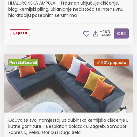
HIJALURONSKA AMPULA - Tretman uključuje čišćenje,
blagi kemijski piling, uklanjanje nečistoća te intenzivnu
hidrataciju posebnim serumima
-45%
Ljepota
€ 66
€ 120
60% popusta
Očuvajte svoj namještaj uz dubinsko kemijsko čišćenje L
kutne garniture - Besplatan dolazak u Zagreb, Samobor,
Zaprešić, Veliku Goricu i Dugo Selo