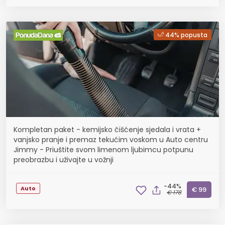
44% popusta
Kompletan paket - kemijsko čišćenje sjedala i vrata +
vanjsko pranje i premaz tekućim voskom u Auto centru
Jimmy - Priuštite svom limenom ljubimcu potpunu
preobrazbu i uživajte u vožnji
-44%
Auto
€ 99
€ 178