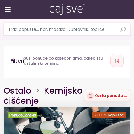
Suzi ponude po kategorijama, odredištu i
ostalim kriterijima
Ostalo
>
Kemijsko
Karta ponuda (11)
čišćenje
35% popusta