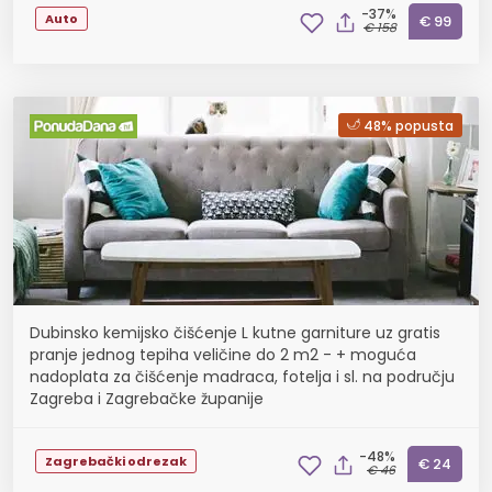
-37%
Auto
€ 99
€ 158
48% popusta
Dubinsko kemijsko čišćenje L kutne garniture uz gratis
pranje jednog tepiha veličine do 2 m2 - + moguća
nadoplata za čišćenje madraca, fotelja i sl. na području
Zagreba i Zagrebačke županije
-48%
Zagrebački odrezak
€ 24
€ 46