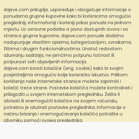
dajsve.com prikuplja, uspoređuje i obogaćuje informacije o
ponudama grupne kupovine kako bi korisnicima omogućio
pregledniji, informativniji i korisniji prikaz ponuda na jednom
mjestu. Uz osnovne podatke iz javno dostupnih izvora i sa
stranica grupne kupovine, dajsve.com ponude dodatno
nadopunjuje vlastitim opisima, kategorizacijom, oznakama,
filtrima i drugim funkcionalnostima. Unatoč redovitom
ažuriranju sadržaja, ne jamčimo potpunu točnost ili
potpunost svih objavljenih informacija.
dajsve.com koristi kolačiće (eng. cookie) kako bi svojim
posjetiteljima omogućio bolje korisničko iskustvo. Prilikom
korištenja naše internetske stranice možete zaprimiti i
kolačić treće strane. Postavke kolačića možete kontrolirati i
prilagoditi u svojem internetskom pregledniku. Želite li
izbrisati ili onemogućiti kolačiće na svojem računalu,
potrebno je ažurirati postavke preglednika; informacije o
načinu brisanja i onemogućavanja kolačića potražite u
izborniku pomoći svojeg preglednika.