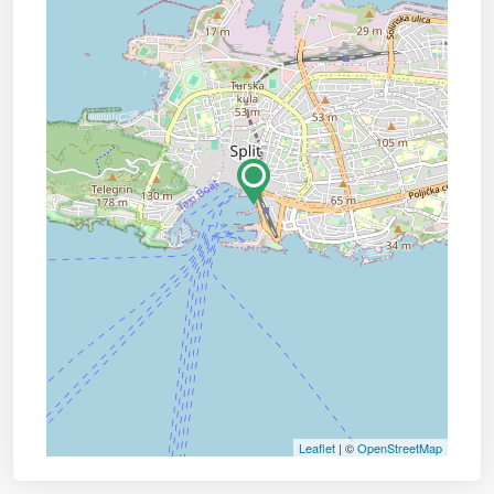
Leaflet
| ©
OpenStreetMap