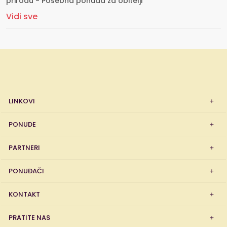
prirodu - Posebna ponuda za obitelji
Vidi sve
LINKOVI
PONUDE
PARTNERI
PONUĐAČI
KONTAKT
PRATITE NAS