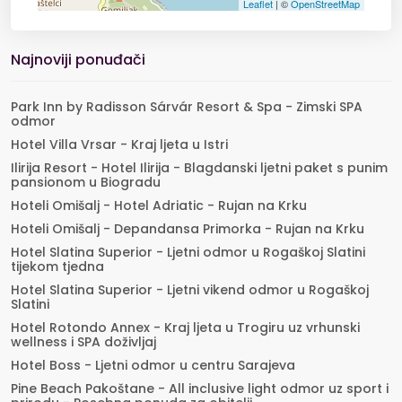
Leaflet
| ©
OpenStreetMap
Najnoviji ponuđači
Park Inn by Radisson Sárvár Resort & Spa - Zimski SPA
odmor
Hotel Villa Vrsar - Kraj ljeta u Istri
Ilirija Resort - Hotel Ilirija - Blagdanski ljetni paket s punim
pansionom u Biogradu
Hoteli Omišalj - Hotel Adriatic - Rujan na Krku
Hoteli Omišalj - Depandansa Primorka - Rujan na Krku
Hotel Slatina Superior - Ljetni odmor u Rogaškoj Slatini
tijekom tjedna
Hotel Slatina Superior - Ljetni vikend odmor u Rogaškoj
Slatini
Hotel Rotondo Annex - Kraj ljeta u Trogiru uz vrhunski
wellness i SPA doživljaj
Hotel Boss - Ljetni odmor u centru Sarajeva
Pine Beach Pakoštane - All inclusive light odmor uz sport i