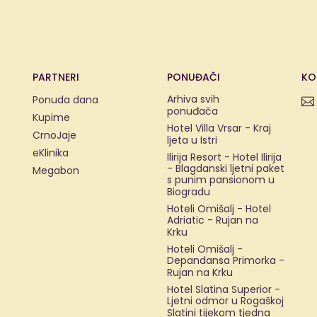
PARTNERI
PONUĐAČI
KO
Arhiva svih
Ponuda dana
ponuđača
Kupime
Hotel Villa Vrsar - Kraj
CrnoJaje
ljeta u Istri
eKlinika
Ilirija Resort - Hotel Ilirija
- Blagdanski ljetni paket
Megabon
s punim pansionom u
Biogradu
Hoteli Omišalj - Hotel
Adriatic - Rujan na
Krku
Hoteli Omišalj -
Depandansa Primorka -
Rujan na Krku
Hotel Slatina Superior -
Ljetni odmor u Rogaškoj
Slatini tijekom tjedna