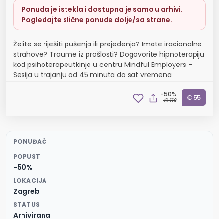
Ponuda je istekla i dostupna je samo u arhivi.
Pogledajte slične ponude dolje/sa strane.
Želite se riješiti pušenja ili prejedenja? Imate iracionalne
strahove? Traume iz prošlosti? Dogovorite hipnoterapiju
kod psihoterapeutkinje u centru Mindful Employers -
Sesija u trajanju od 45 minuta do sat vremena
-50%
€ 55
€ 110
PONUĐAČ
POPUST
-50%
LOKACIJA
Zagreb
STATUS
Arhivirana