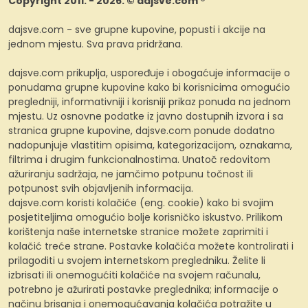
Copyright 2011. - 2026. © dajsve.com ®
dajsve.com - sve grupne kupovine, popusti i akcije na
jednom mjestu. Sva prava pridržana.
dajsve.com prikuplja, uspoređuje i obogaćuje informacije o
ponudama grupne kupovine kako bi korisnicima omogućio
pregledniji, informativniji i korisniji prikaz ponuda na jednom
mjestu. Uz osnovne podatke iz javno dostupnih izvora i sa
stranica grupne kupovine, dajsve.com ponude dodatno
nadopunjuje vlastitim opisima, kategorizacijom, oznakama,
filtrima i drugim funkcionalnostima. Unatoč redovitom
ažuriranju sadržaja, ne jamčimo potpunu točnost ili
potpunost svih objavljenih informacija.
dajsve.com koristi kolačiće (eng. cookie) kako bi svojim
posjetiteljima omogućio bolje korisničko iskustvo. Prilikom
korištenja naše internetske stranice možete zaprimiti i
kolačić treće strane. Postavke kolačića možete kontrolirati i
prilagoditi u svojem internetskom pregledniku. Želite li
izbrisati ili onemogućiti kolačiće na svojem računalu,
potrebno je ažurirati postavke preglednika; informacije o
načinu brisanja i onemogućavanja kolačića potražite u