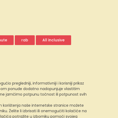
nute
rab
All inclusive
 pregledniji, informativniji i korisniji prikaz
e.com ponude dodatno nadopunjuje vlastitim
, ne jamčimo potpunu točnost ili potpunost svih
kom korištenja naše internetske stranice možete
u. Želite li izbrisati ili onemogućiti kolačiće na
lačića potražite u izborniku pomoći svojeg