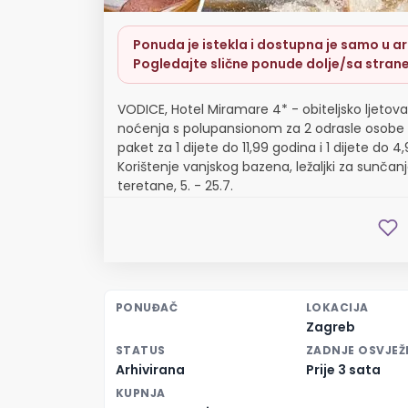
Ponuda je istekla i dostupna je samo u arh
Pogledajte slične ponude dolje/sa strane
VODICE, Hotel Miramare 4* - obiteljsko ljetova
noćenja s polupansionom za 2 odrasle osobe
paket za 1 dijete do 11,99 godina i 1 dijete do 4
Korištenje vanjskog bazena, ležaljki za sunčanje
teretane, 5. - 25.7.
PONUĐAČ
LOKACIJA
Zagreb
STATUS
ZADNJE OSVJEŽ
Arhivirana
Prije 3 sata
KUPNJA