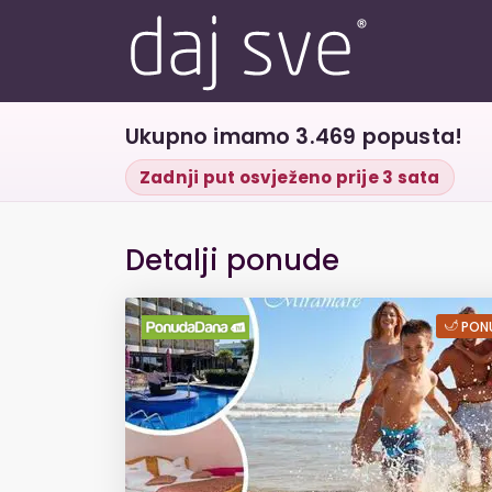
Ukupno imamo 3.469 popusta!
Zadnji put osvježeno prije 3 sata
Detalji ponude
VODICE, Hotel Mir
PONU