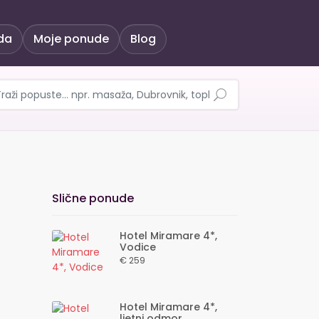
da
Moje ponude
Blog
jetovanje uz 3 noćenja 
Slične ponude
Hotel Miramare 4*,
Vodice
€ 259
Hotel Miramare 4*,
ljetni odmor