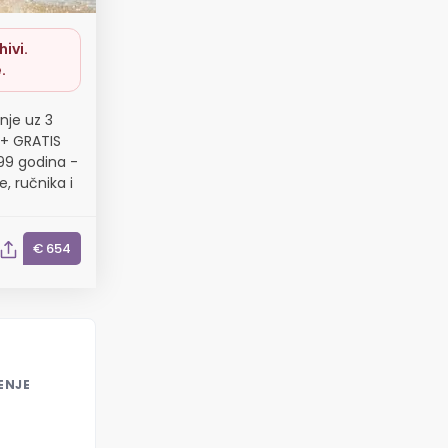
ivi.
.
nje uz 3
 + GRATIS
,99 godina -
, ručnika i
€ 654
ENJE