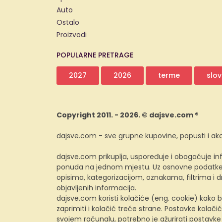
Auto
Ostalo
Proizvodi
POPULARNE PRETRAGE
2027
2026
terme
slov
Copyright 2011. - 2026. © dajsve.com ®
dajsve.com - sve grupne kupovine, popusti i akc
dajsve.com prikuplja, uspoređuje i obogaćuje inf
ponuda na jednom mjestu. Uz osnovne podatke i
opisima, kategorizacijom, oznakama, filtrima i
objavljenih informacija.
dajsve.com koristi kolačiće (eng. cookie) kako b
zaprimiti i kolačić treće strane. Postavke kolačić
svojem računalu, potrebno je ažurirati postavke