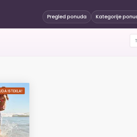
Pregled ponuda
Kategorije ponu
amare 4* - obiteljsko l
DA ISTEKLA!