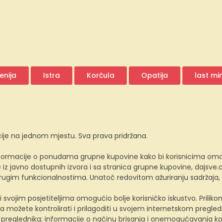
enija
Istra
Korčula
Opatija
last mi
ije na jednom mjestu. Sva prava pridržana.
ormacije o ponudama grupne kupovine kako bi korisnicima omogućio
z javno dostupnih izvora i sa stranica grupne kupovine, dajsv
 drugim funkcionalnostima. Unatoč redovitom ažuriranju sadržaja
i svojim posjetiteljima omogućio bolje korisničko iskustvo. Prili
a možete kontrolirati i prilagoditi u svojem internetskom preglednik
 preglednika; informacije o načinu brisanja i onemogućavanja ko