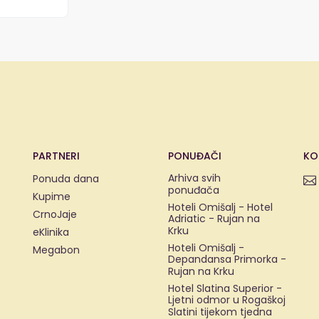
PARTNERI
PONUĐAČI
KO
Arhiva svih
Ponuda dana
ponuđača
Kupime
Hoteli Omišalj - Hotel
CrnoJaje
Adriatic - Rujan na
Krku
eKlinika
Hoteli Omišalj -
Megabon
Depandansa Primorka -
Rujan na Krku
Hotel Slatina Superior -
Ljetni odmor u Rogaškoj
Slatini tijekom tjedna