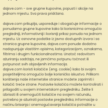
dajsve.com - sve grupne kupovine, popusti i akcije na
jednom mjestu. Sva prava pridržana.
dajsve.com prikuplja, uspoređuje i obogaćuje informacije o
ponudama grupne kupovine kako bi korisnicima omogućio
pregledniji, informativniji i korisniji prikaz ponuda na jednom
mjestu. Uz osnovne podatke iz javno dostupnih izvora i sa
stranica grupne kupovine, dajsve.com ponude dodatno
nadopunjuje vlastitim opisima, kategorizacijom, oznakama,
filtrima i drugim funkcionalnostima. Unatoč redovitom
ažuriranju sadržaja, ne jamčimo potpunu točnost ili
potpunost svih objavljenih informacija.
dajsve.com koristi kolačiće (eng. cookie) kako bi svojim
posjetiteljima omogućio bolje korisničko iskustvo. Prilikom
korištenja naše internetske stranice možete zaprimiti i
kolačić treće strane. Postavke kolačića možete kontrolirati i
prilagoditi u svojem internetskom pregledniku. Želite li
izbrisati ili onemogućiti kolačiće na svojem računalu,
potrebno je ažurirati postavke preglednika; informacije o
načinu brisanja i onemogućavanja kolačića potražite u