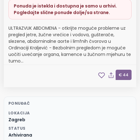
Ponuda je istekla i dostupna je samo u arhivi.
Pogledajte slične ponude dolje/sa strane.
ULTRAZVUK ABDOMENA - otkrijte moguće probleme uz
pregled jetre, žučne vrećice i vodova, gušterače,
slezene, abdominalne aorte i limfnih čvorova u
Ordinaciji Kraljević - Bezbolnim pregledom je moguće
uočiti uvećanje organa, kamence u žučnom mjehuru te
tumo...
€ 44
PONUĐAČ
LOKACIJA
Zagreb
STATUS
Arhivirana