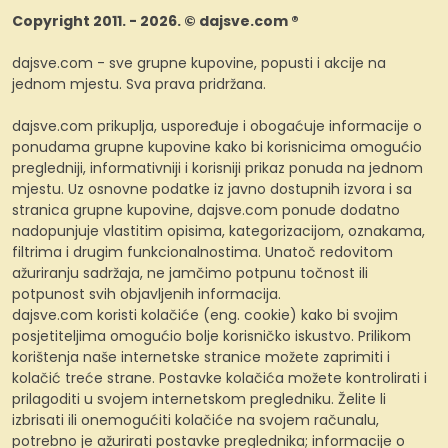
Copyright 2011. - 2026. © dajsve.com ®
dajsve.com - sve grupne kupovine, popusti i akcije na
jednom mjestu. Sva prava pridržana.
dajsve.com prikuplja, uspoređuje i obogaćuje informacije o
ponudama grupne kupovine kako bi korisnicima omogućio
pregledniji, informativniji i korisniji prikaz ponuda na jednom
mjestu. Uz osnovne podatke iz javno dostupnih izvora i sa
stranica grupne kupovine, dajsve.com ponude dodatno
nadopunjuje vlastitim opisima, kategorizacijom, oznakama,
filtrima i drugim funkcionalnostima. Unatoč redovitom
ažuriranju sadržaja, ne jamčimo potpunu točnost ili
potpunost svih objavljenih informacija.
dajsve.com koristi kolačiće (eng. cookie) kako bi svojim
posjetiteljima omogućio bolje korisničko iskustvo. Prilikom
korištenja naše internetske stranice možete zaprimiti i
kolačić treće strane. Postavke kolačića možete kontrolirati i
prilagoditi u svojem internetskom pregledniku. Želite li
izbrisati ili onemogućiti kolačiće na svojem računalu,
potrebno je ažurirati postavke preglednika; informacije o