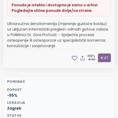
Ponuda je istekla i dostupna je samo u arhivi.
Pogledajte slične ponude dolje/sa strane.
Ultrazvučna denzitometrija (mjerenje gustoće kostiju)
uz uključen internistički pregled i odmah gotove nalaze
u Poliklinici Dr. Zora Profozić - Spriječite procese
osteopenije ili osteoporoze uz specijalistički komentar,
konzultacije i savjetovanje
-55%
€ 27
€ 60
PONUĐAČ
POPUST
-55%
LOKACIJA
Zagreb
STATUS