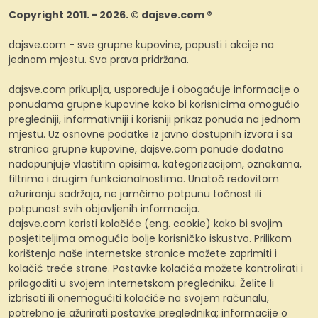
Copyright 2011. - 2026. © dajsve.com ®
dajsve.com - sve grupne kupovine, popusti i akcije na
jednom mjestu. Sva prava pridržana.
dajsve.com prikuplja, uspoređuje i obogaćuje informacije o
ponudama grupne kupovine kako bi korisnicima omogućio
pregledniji, informativniji i korisniji prikaz ponuda na jednom
mjestu. Uz osnovne podatke iz javno dostupnih izvora i sa
stranica grupne kupovine, dajsve.com ponude dodatno
nadopunjuje vlastitim opisima, kategorizacijom, oznakama,
filtrima i drugim funkcionalnostima. Unatoč redovitom
ažuriranju sadržaja, ne jamčimo potpunu točnost ili
potpunost svih objavljenih informacija.
dajsve.com koristi kolačiće (eng. cookie) kako bi svojim
posjetiteljima omogućio bolje korisničko iskustvo. Prilikom
korištenja naše internetske stranice možete zaprimiti i
kolačić treće strane. Postavke kolačića možete kontrolirati i
prilagoditi u svojem internetskom pregledniku. Želite li
izbrisati ili onemogućiti kolačiće na svojem računalu,
potrebno je ažurirati postavke preglednika; informacije o