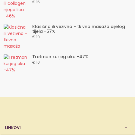
€ 15
Klasična ili vezivno - tkivna masaža cijelog
tijela -57%
€ 10
Tretman kurjeg oka -47%
€ 10
LINKOVI