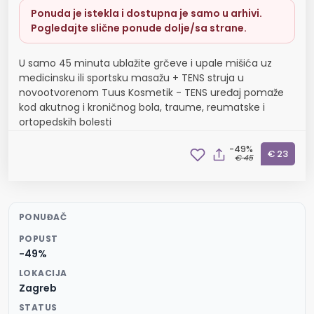
Ponuda je istekla i dostupna je samo u arhivi.
Pogledajte slične ponude dolje/sa strane.
U samo 45 minuta ublažite grčeve i upale mišića uz
medicinsku ili sportsku masažu + TENS struja u
novootvorenom Tuus Kosmetik - TENS uređaj pomaže
kod akutnog i kroničnog bola, traume, reumatske i
ortopedskih bolesti
-49%
€ 23
€ 45
PONUĐAČ
POPUST
-49%
LOKACIJA
Zagreb
STATUS