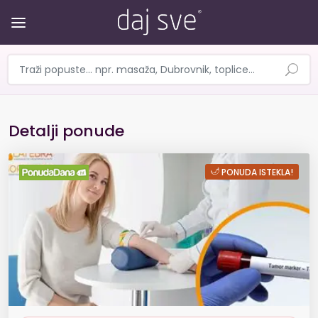
Detalji ponude
Tumorski markeri za žene - otk
PONUDA ISTEKLA!