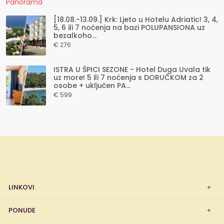
[18.08.-13.09.] Krk: Ljeto u Hotelu Adriatic! 3, 4,
5, 6 ili 7 noćenja na bazi POLUPANSIONA uz
bezalkoho...
€ 276
ISTRA U ŠPICI SEZONE - Hotel Duga Uvala tik
uz more! 5 ili 7 noćenja s DORUČKOM za 2
osobe + uključen PA...
€ 599
LINKOVI
PONUDE