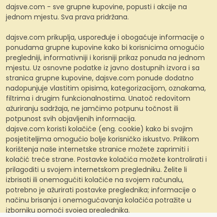
dajsve.com - sve grupne kupovine, popusti i akcije na
jednom mjestu. Sva prava pridržana.
dajsve.com prikuplja, uspoređuje i obogaćuje informacije o
ponudama grupne kupovine kako bi korisnicima omogućio
pregledniji, informativniji i korisniji prikaz ponuda na jednom
mjestu. Uz osnovne podatke iz javno dostupnih izvora i sa
stranica grupne kupovine, dajsve.com ponude dodatno
nadopunjuje vlastitim opisima, kategorizacijom, oznakama,
filtrima i drugim funkcionalnostima. Unatoč redovitom
ažuriranju sadržaja, ne jamčimo potpunu točnost ili
potpunost svih objavljenih informacija.
dajsve.com koristi kolačiće (eng. cookie) kako bi svojim
posjetiteljima omogućio bolje korisničko iskustvo. Prilikom
korištenja naše internetske stranice možete zaprimiti i
kolačić treće strane. Postavke kolačića možete kontrolirati i
prilagoditi u svojem internetskom pregledniku. Želite li
izbrisati ili onemogućiti kolačiće na svojem računalu,
potrebno je ažurirati postavke preglednika; informacije o
načinu brisanja i onemogućavanja kolačića potražite u
izborniku pomoći svojeg preglednika.