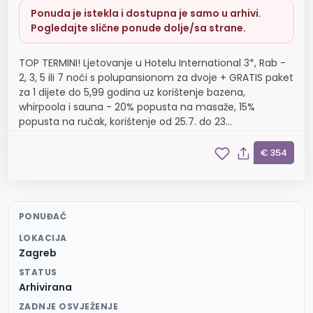
Ponuda je istekla i dostupna je samo u arhivi.
Pogledajte slične ponude dolje/sa strane.
TOP TERMINI! Ljetovanje u Hotelu International 3*, Rab -
2, 3, 5 ili 7 noći s polupansionom za dvoje + GRATIS paket
za 1 dijete do 5,99 godina uz korištenje bazena,
whirpoola i sauna - 20% popusta na masaže, 15%
popusta na ručak, korištenje od 25.7. do 23...
€ 354
PONUĐAČ
LOKACIJA
Zagreb
STATUS
Arhivirana
ZADNJE OSVJEŽENJE