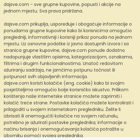
dajsve.com - sve grupne kupovine, popusti i akcije na
jednom mjestu. Sva prava pridržana.
dajsve.com prikuplja, uspoređuje i obogaćuje informacije o
ponudama grupne kupovine kako bi korisnicima omogućio
pregledniji, informativniji i korisniji prikaz ponuda na jednom
mjestu. Uz osnovne podatke iz javno dostupnih izvora i sa
stranica grupne kupovine, dajsve.com ponude dodatno
nadopunjuje vlastitim opisima, kategorizacijom, oznakama,
filtrima i drugim funkcionalnostima. Unatoč redovitom
ažuriranju sadržaja, ne jamčimo potpunu točnost ili
potpunost svih objavljenih informacija.
dajsve.com koristi kolačiće (eng. cookie) kako bi svojim
posjetiteljima omogućio bolje korisničko iskustvo. Prilikom
korištenja naše internetske stranice možete zaprimiti i
kolačić treće strane. Postavke kolačića možete kontrolirati i
prilagoditi u svojem internetskom pregledniku. Želite li
izbrisati ili onemogućiti kolačiće na svojem računalu,
potrebno je ažurirati postavke preglednika; informacije o
načinu brisanja i onemogućavanja kolačića potražite u
izborniku pomoći svojeg preglednika.