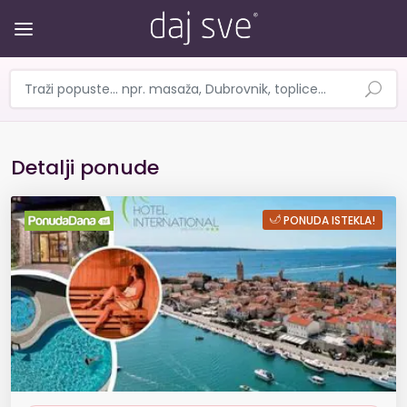
Detalji ponude
TOP TERMINI! Ljetovanje u Hotel
PONUDA ISTEKLA!