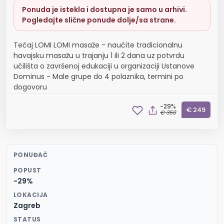
Ponuda je istekla i dostupna je samo u arhivi.
Pogledajte slične ponude dolje/sa strane.
Tečaj LOMI LOMI masaže - naučite tradicionalnu
havajsku masažu u trajanju 1 ili 2 dana uz potvrdu
učilišta o završenoj edukaciji u organizaciji Ustanove
Dominus - Male grupe do 4 polaznika, termini po
dogovoru
-29%
€ 249
€ 350
PONUĐAČ
POPUST
-29%
LOKACIJA
Zagreb
STATUS