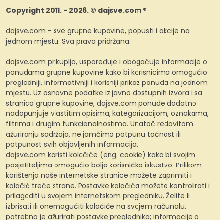
Copyright 2011. - 2026. © dajsve.com ®
dajsve.com - sve grupne kupovine, popusti i akcije na
jednom mjestu. Sva prava pridržana.
dajsve.com prikuplja, uspoređuje i obogaćuje informacije o
ponudama grupne kupovine kako bi korisnicima omogućio
pregledniji, informativniji i korisniji prikaz ponuda na jednom
mjestu. Uz osnovne podatke iz javno dostupnih izvora i sa
stranica grupne kupovine, dajsve.com ponude dodatno
nadopunjuje vlastitim opisima, kategorizacijom, oznakama,
filtrima i drugim funkcionalnostima. Unatoč redovitom
ažuriranju sadržaja, ne jamčimo potpunu točnost ili
potpunost svih objavljenih informacija.
dajsve.com koristi kolačiće (eng. cookie) kako bi svojim
posjetiteljima omogućio bolje korisničko iskustvo. Prilikom
korištenja naše internetske stranice možete zaprimiti i
kolačić treće strane. Postavke kolačića možete kontrolirati i
prilagoditi u svojem internetskom pregledniku. Želite li
izbrisati ili onemogućiti kolačiće na svojem računalu,
potrebno je ažurirati postavke preglednika; informacije o