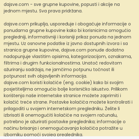
dajsve.com - sve grupne kupovine, popusti i akcije na
jednom mjestu. Sva prava pridržana.
dajsve.com prikuplja, uspoređuje i obogaćuje informacije o
ponudama grupne kupovine kako bi korisnicima omogućio
pregledniji, informativniji i korisniji prikaz ponuda na jednom
mjestu. Uz osnovne podatke iz javno dostupnih izvora i sa
stranica grupne kupovine, dajsve.com ponude dodatno
nadopunjuje vlastitim opisima, kategorizacijom, oznakama,
filtrima i drugim funkcionalnostima. Unatoč redovitom
ažuriranju sadržaja, ne jamčimo potpunu točnost ili
potpunost svih objavljenih informacija.
dajsve.com koristi kolačiće (eng. cookie) kako bi svojim
posjetiteljima omogućio bolje korisničko iskustvo. Prilikom
korištenja naše internetske stranice možete zaprimiti i
kolačić treće strane. Postavke kolačića možete kontrolirati i
prilagoditi u svojem internetskom pregledniku. Želite li
izbrisati ili onemogućiti kolačiće na svojem računalu,
potrebno je ažurirati postavke preglednika; informacije o
načinu brisanja i onemogućavanja kolačića potražite u
izborniku pomoći svojeg preglednika.