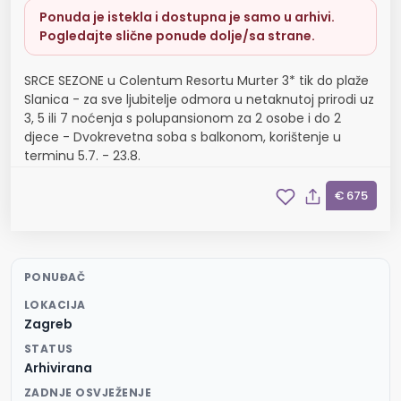
Ponuda je istekla i dostupna je samo u arhivi.
Pogledajte slične ponude dolje/sa strane.
SRCE SEZONE u Colentum Resortu Murter 3* tik do plaže
Slanica - za sve ljubitelje odmora u netaknutoj prirodi uz
3, 5 ili 7 noćenja s polupansionom za 2 osobe i do 2
djece - Dvokrevetna soba s balkonom, korištenje u
terminu 5.7. - 23.8.
€ 675
PONUĐAČ
LOKACIJA
Zagreb
STATUS
Arhivirana
ZADNJE OSVJEŽENJE