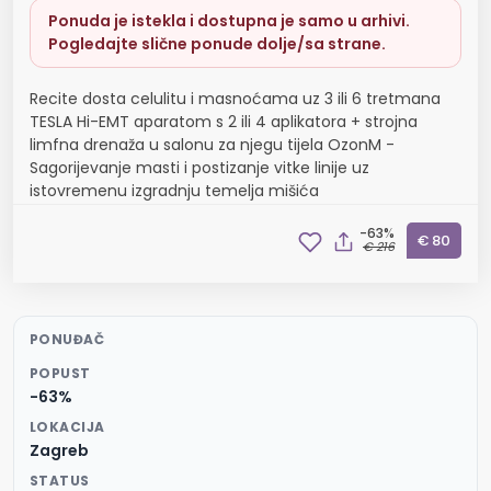
Ponuda je istekla i dostupna je samo u arhivi.
Pogledajte slične ponude dolje/sa strane.
Recite dosta celulitu i masnoćama uz 3 ili 6 tretmana
TESLA Hi-EMT aparatom s 2 ili 4 aplikatora + strojna
limfna drenaža u salonu za njegu tijela OzonM -
Sagorijevanje masti i postizanje vitke linije uz
istovremenu izgradnju temelja mišića
-63%
€ 80
€ 216
PONUĐAČ
POPUST
-63%
LOKACIJA
Zagreb
STATUS