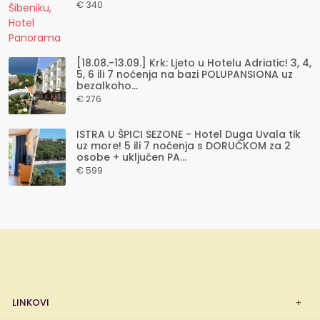
€ 340
[18.08.-13.09.] Krk: Ljeto u Hotelu Adriatic! 3, 4,
5, 6 ili 7 noćenja na bazi POLUPANSIONA uz
bezalkoho...
€ 276
ISTRA U ŠPICI SEZONE - Hotel Duga Uvala tik
uz more! 5 ili 7 noćenja s DORUČKOM za 2
osobe + uključen PA...
€ 599
LINKOVI