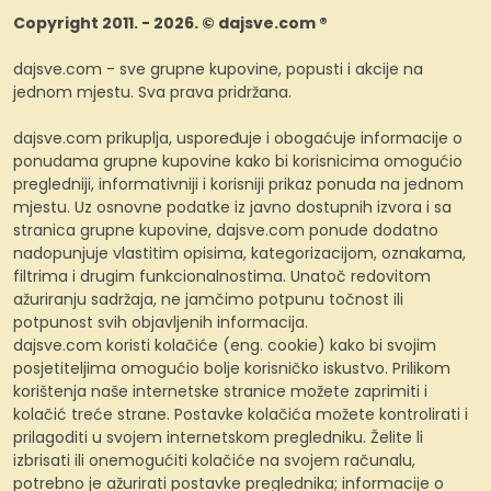
Copyright 2011. - 2026. © dajsve.com ®
dajsve.com - sve grupne kupovine, popusti i akcije na
jednom mjestu. Sva prava pridržana.
dajsve.com prikuplja, uspoređuje i obogaćuje informacije o
ponudama grupne kupovine kako bi korisnicima omogućio
pregledniji, informativniji i korisniji prikaz ponuda na jednom
mjestu. Uz osnovne podatke iz javno dostupnih izvora i sa
stranica grupne kupovine, dajsve.com ponude dodatno
nadopunjuje vlastitim opisima, kategorizacijom, oznakama,
filtrima i drugim funkcionalnostima. Unatoč redovitom
ažuriranju sadržaja, ne jamčimo potpunu točnost ili
potpunost svih objavljenih informacija.
dajsve.com koristi kolačiće (eng. cookie) kako bi svojim
posjetiteljima omogućio bolje korisničko iskustvo. Prilikom
korištenja naše internetske stranice možete zaprimiti i
kolačić treće strane. Postavke kolačića možete kontrolirati i
prilagoditi u svojem internetskom pregledniku. Želite li
izbrisati ili onemogućiti kolačiće na svojem računalu,
potrebno je ažurirati postavke preglednika; informacije o