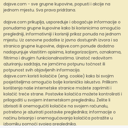
dajsve.com - sve grupne kupovine, popusti i akcije na
jednom mjestu. Sva prava pridržana.
dajsve.com prikuplja, uspoređuje i obogaćuje informacije o
ponudama grupne kupovine kako bi korisnicima omogućio
pregledniji, informativniji i korisniji prikaz ponuda na jednom
mjestu. Uz osnovne podatke iz javno dostupnih izvora i sa
stranica grupne kupovine, dajsve.com ponude dodatno
nadopunjuje vlastitim opisima, kategorizacijom, oznakama,
filtrima i drugim funkcionalnostima. Unatoč redovitom
ažuriranju sadržaja, ne jamčimo potpunu točnost ili
potpunost svih objavljenih informacija.
dajsve.com koristi kolačiće (eng. cookie) kako bi svojim
posjetiteljima omogućio bolje korisničko iskustvo. Prilikom
korištenja naše internetske stranice možete zaprimiti i
kolačić treće strane. Postavke kolačića možete kontrolirati i
prilagoditi u svojem internetskom pregledniku. Želite li
izbrisati ili onemogućiti kolačiće na svojem računalu,
potrebno je ažurirati postavke preglednika; informacije o
načinu brisanja i onemogućavanja kolačića potražite u
izborniku pomoći svojeg preglednika.