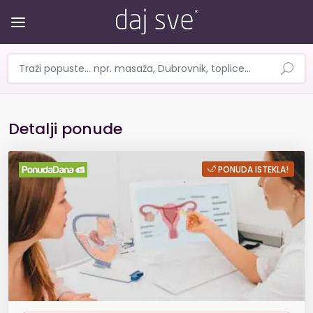
Detalji ponude
Pobrinite se za svoje zdravlje 
PONUDA ISTEKLA!