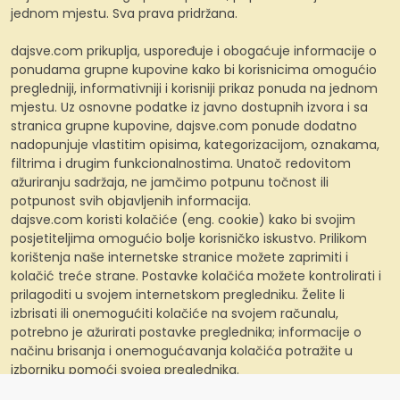
jednom mjestu. Sva prava pridržana.
dajsve.com prikuplja, uspoređuje i obogaćuje informacije o
ponudama grupne kupovine kako bi korisnicima omogućio
pregledniji, informativniji i korisniji prikaz ponuda na jednom
mjestu. Uz osnovne podatke iz javno dostupnih izvora i sa
stranica grupne kupovine, dajsve.com ponude dodatno
nadopunjuje vlastitim opisima, kategorizacijom, oznakama,
filtrima i drugim funkcionalnostima. Unatoč redovitom
ažuriranju sadržaja, ne jamčimo potpunu točnost ili
potpunost svih objavljenih informacija.
dajsve.com koristi kolačiće (eng. cookie) kako bi svojim
posjetiteljima omogućio bolje korisničko iskustvo. Prilikom
korištenja naše internetske stranice možete zaprimiti i
kolačić treće strane. Postavke kolačića možete kontrolirati i
prilagoditi u svojem internetskom pregledniku. Želite li
izbrisati ili onemogućiti kolačiće na svojem računalu,
potrebno je ažurirati postavke preglednika; informacije o
načinu brisanja i onemogućavanja kolačića potražite u
izborniku pomoći svojeg preglednika.