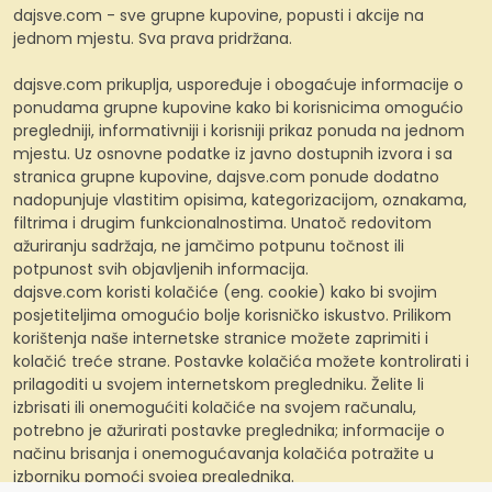
dajsve.com - sve grupne kupovine, popusti i akcije na
jednom mjestu. Sva prava pridržana.
dajsve.com prikuplja, uspoređuje i obogaćuje informacije o
ponudama grupne kupovine kako bi korisnicima omogućio
pregledniji, informativniji i korisniji prikaz ponuda na jednom
mjestu. Uz osnovne podatke iz javno dostupnih izvora i sa
stranica grupne kupovine, dajsve.com ponude dodatno
nadopunjuje vlastitim opisima, kategorizacijom, oznakama,
filtrima i drugim funkcionalnostima. Unatoč redovitom
ažuriranju sadržaja, ne jamčimo potpunu točnost ili
potpunost svih objavljenih informacija.
dajsve.com koristi kolačiće (eng. cookie) kako bi svojim
posjetiteljima omogućio bolje korisničko iskustvo. Prilikom
korištenja naše internetske stranice možete zaprimiti i
kolačić treće strane. Postavke kolačića možete kontrolirati i
prilagoditi u svojem internetskom pregledniku. Želite li
izbrisati ili onemogućiti kolačiće na svojem računalu,
potrebno je ažurirati postavke preglednika; informacije o
načinu brisanja i onemogućavanja kolačića potražite u
izborniku pomoći svojeg preglednika.