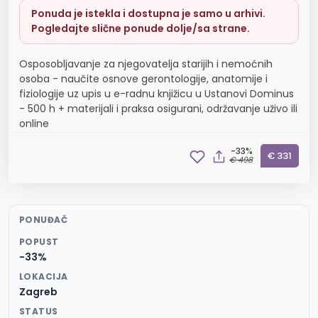
Ponuda je istekla i dostupna je samo u arhivi.
Pogledajte slične ponude dolje/sa strane.
Osposobljavanje za njegovatelja starijih i nemoćnih
osoba - naučite osnove gerontologije, anatomije i
fiziologije uz upis u e-radnu knjižicu u Ustanovi Dominus
- 500 h + materijali i praksa osigurani, održavanje uživo ili
online
-33%
€ 331
€ 498
PONUĐAČ
POPUST
-33%
LOKACIJA
Zagreb
STATUS