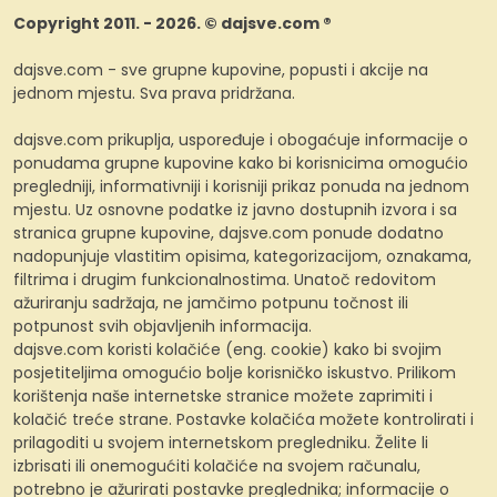
Copyright 2011. - 2026. © dajsve.com ®
dajsve.com - sve grupne kupovine, popusti i akcije na
jednom mjestu. Sva prava pridržana.
dajsve.com prikuplja, uspoređuje i obogaćuje informacije o
ponudama grupne kupovine kako bi korisnicima omogućio
pregledniji, informativniji i korisniji prikaz ponuda na jednom
mjestu. Uz osnovne podatke iz javno dostupnih izvora i sa
stranica grupne kupovine, dajsve.com ponude dodatno
nadopunjuje vlastitim opisima, kategorizacijom, oznakama,
filtrima i drugim funkcionalnostima. Unatoč redovitom
ažuriranju sadržaja, ne jamčimo potpunu točnost ili
potpunost svih objavljenih informacija.
dajsve.com koristi kolačiće (eng. cookie) kako bi svojim
posjetiteljima omogućio bolje korisničko iskustvo. Prilikom
korištenja naše internetske stranice možete zaprimiti i
kolačić treće strane. Postavke kolačića možete kontrolirati i
prilagoditi u svojem internetskom pregledniku. Želite li
izbrisati ili onemogućiti kolačiće na svojem računalu,
potrebno je ažurirati postavke preglednika; informacije o