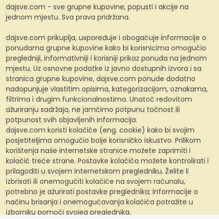
dajsve.com - sve grupne kupovine, popusti i akcije na
jednom mjestu. Sva prava pridržana.
dajsve.com prikuplja, uspoređuje i obogaćuje informacije o
ponudama grupne kupovine kako bi korisnicima omogućio
pregledniji, informativniji i korisniji prikaz ponuda na jednom
mjestu. Uz osnovne podatke iz javno dostupnih izvora i sa
stranica grupne kupovine, dajsve.com ponude dodatno
nadopunjuje vlastitim opisima, kategorizacijom, oznakama,
filtrima i drugim funkcionalnostima. Unatoč redovitom
ažuriranju sadržaja, ne jamčimo potpunu točnost ili
potpunost svih objavljenih informacija.
dajsve.com koristi kolačiće (eng. cookie) kako bi svojim
posjetiteljima omogućio bolje korisničko iskustvo. Prilikom
korištenja naše internetske stranice možete zaprimiti i
kolačić treće strane. Postavke kolačića možete kontrolirati i
prilagoditi u svojem internetskom pregledniku. Želite li
izbrisati ili onemogućiti kolačiće na svojem računalu,
potrebno je ažurirati postavke preglednika; informacije o
načinu brisanja i onemogućavanja kolačića potražite u
izborniku pomoći svojeg preglednika.