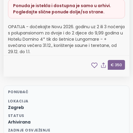
Ponuda je istekla i dostupna je samo u arhivi.
Pogledajte slične ponude dolje/sa strane.
OPATIJA - dočekajte Novu 2026. godinu uz 2 ili 3 noćenja
s polupansionom za dvoje i do 2 djece do 9,99 godina u
Hotelu Domino 4* tik do šetnice Lungomare - +
svečana večera 31.12., korištenje saune i teretane, od
29.12. do 1.1.
€ 350
PONUĐAČ
LOKACIJA
Zagreb
STATUS
Arhivirana
ZADNJE OSVJEŽENJE