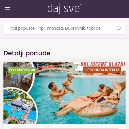
Detalji ponude
Obiteljski odmor u TERMAMA ČAT
PONUDA ISTEKLA!