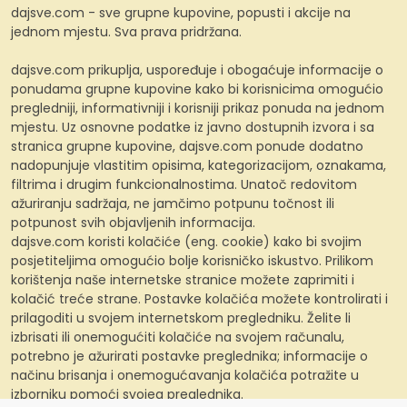
dajsve.com - sve grupne kupovine, popusti i akcije na
jednom mjestu. Sva prava pridržana.
dajsve.com prikuplja, uspoređuje i obogaćuje informacije o
ponudama grupne kupovine kako bi korisnicima omogućio
pregledniji, informativniji i korisniji prikaz ponuda na jednom
mjestu. Uz osnovne podatke iz javno dostupnih izvora i sa
stranica grupne kupovine, dajsve.com ponude dodatno
nadopunjuje vlastitim opisima, kategorizacijom, oznakama,
filtrima i drugim funkcionalnostima. Unatoč redovitom
ažuriranju sadržaja, ne jamčimo potpunu točnost ili
potpunost svih objavljenih informacija.
dajsve.com koristi kolačiće (eng. cookie) kako bi svojim
posjetiteljima omogućio bolje korisničko iskustvo. Prilikom
korištenja naše internetske stranice možete zaprimiti i
kolačić treće strane. Postavke kolačića možete kontrolirati i
prilagoditi u svojem internetskom pregledniku. Želite li
izbrisati ili onemogućiti kolačiće na svojem računalu,
potrebno je ažurirati postavke preglednika; informacije o
načinu brisanja i onemogućavanja kolačića potražite u
izborniku pomoći svojeg preglednika.