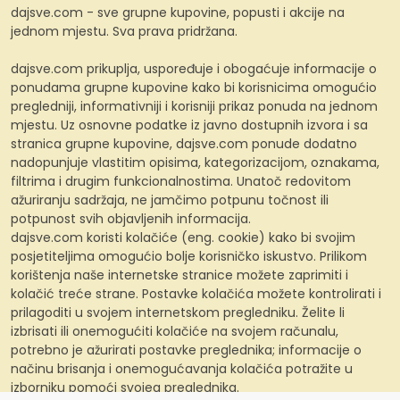
dajsve.com - sve grupne kupovine, popusti i akcije na
jednom mjestu. Sva prava pridržana.
dajsve.com prikuplja, uspoređuje i obogaćuje informacije o
ponudama grupne kupovine kako bi korisnicima omogućio
pregledniji, informativniji i korisniji prikaz ponuda na jednom
mjestu. Uz osnovne podatke iz javno dostupnih izvora i sa
stranica grupne kupovine, dajsve.com ponude dodatno
nadopunjuje vlastitim opisima, kategorizacijom, oznakama,
filtrima i drugim funkcionalnostima. Unatoč redovitom
ažuriranju sadržaja, ne jamčimo potpunu točnost ili
potpunost svih objavljenih informacija.
dajsve.com koristi kolačiće (eng. cookie) kako bi svojim
posjetiteljima omogućio bolje korisničko iskustvo. Prilikom
korištenja naše internetske stranice možete zaprimiti i
kolačić treće strane. Postavke kolačića možete kontrolirati i
prilagoditi u svojem internetskom pregledniku. Želite li
izbrisati ili onemogućiti kolačiće na svojem računalu,
potrebno je ažurirati postavke preglednika; informacije o
načinu brisanja i onemogućavanja kolačića potražite u
izborniku pomoći svojeg preglednika.