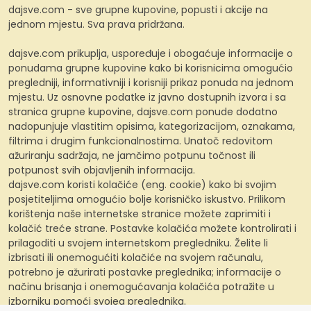
dajsve.com - sve grupne kupovine, popusti i akcije na
jednom mjestu. Sva prava pridržana.
dajsve.com prikuplja, uspoređuje i obogaćuje informacije o
ponudama grupne kupovine kako bi korisnicima omogućio
pregledniji, informativniji i korisniji prikaz ponuda na jednom
mjestu. Uz osnovne podatke iz javno dostupnih izvora i sa
stranica grupne kupovine, dajsve.com ponude dodatno
nadopunjuje vlastitim opisima, kategorizacijom, oznakama,
filtrima i drugim funkcionalnostima. Unatoč redovitom
ažuriranju sadržaja, ne jamčimo potpunu točnost ili
potpunost svih objavljenih informacija.
dajsve.com koristi kolačiće (eng. cookie) kako bi svojim
posjetiteljima omogućio bolje korisničko iskustvo. Prilikom
korištenja naše internetske stranice možete zaprimiti i
kolačić treće strane. Postavke kolačića možete kontrolirati i
prilagoditi u svojem internetskom pregledniku. Želite li
izbrisati ili onemogućiti kolačiće na svojem računalu,
potrebno je ažurirati postavke preglednika; informacije o
načinu brisanja i onemogućavanja kolačića potražite u
izborniku pomoći svojeg preglednika.