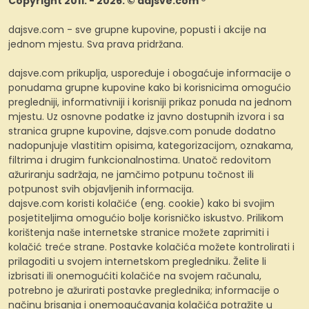
Copyright 2011. - 2026. © dajsve.com ®
dajsve.com - sve grupne kupovine, popusti i akcije na
jednom mjestu. Sva prava pridržana.
dajsve.com prikuplja, uspoređuje i obogaćuje informacije o
ponudama grupne kupovine kako bi korisnicima omogućio
pregledniji, informativniji i korisniji prikaz ponuda na jednom
mjestu. Uz osnovne podatke iz javno dostupnih izvora i sa
stranica grupne kupovine, dajsve.com ponude dodatno
nadopunjuje vlastitim opisima, kategorizacijom, oznakama,
filtrima i drugim funkcionalnostima. Unatoč redovitom
ažuriranju sadržaja, ne jamčimo potpunu točnost ili
potpunost svih objavljenih informacija.
dajsve.com koristi kolačiće (eng. cookie) kako bi svojim
posjetiteljima omogućio bolje korisničko iskustvo. Prilikom
korištenja naše internetske stranice možete zaprimiti i
kolačić treće strane. Postavke kolačića možete kontrolirati i
prilagoditi u svojem internetskom pregledniku. Želite li
izbrisati ili onemogućiti kolačiće na svojem računalu,
potrebno je ažurirati postavke preglednika; informacije o
načinu brisanja i onemogućavanja kolačića potražite u