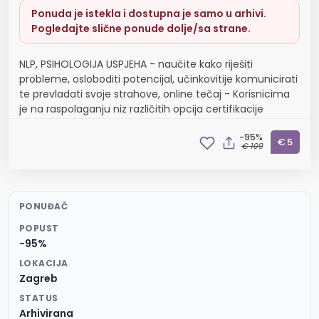
Ponuda je istekla i dostupna je samo u arhivi.
Pogledajte slične ponude dolje/sa strane.
NLP, PSIHOLOGIJA USPJEHA - naučite kako riješiti
probleme, osloboditi potencijal, učinkovitije komunicirati
te prevladati svoje strahove, online tečaj - Korisnicima
je na raspolaganju niz različitih opcija certifikacije
-95%
€ 5
€ 109
PONUĐAČ
POPUST
-95%
LOKACIJA
Zagreb
STATUS
Arhivirana