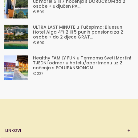
uz more! 5 ili 7 noćenja s DORUČKOM za 2
osobe + uključen PA...
€ 599
ULTRA LAST MINUTE u Tučepima: Bluesun
Hotel Alga 4*! 2 ili 5 punih pansiona za 2
osobe + do 2 djece GRAT...
€ 690
Healthy FAMILY FUN u Termama Sveti Martin!
TJEDNI odmor u hotelu/apartmanu uz 2
noćenja s POLUPANSIONOM ...
€ 227
LINKOVI