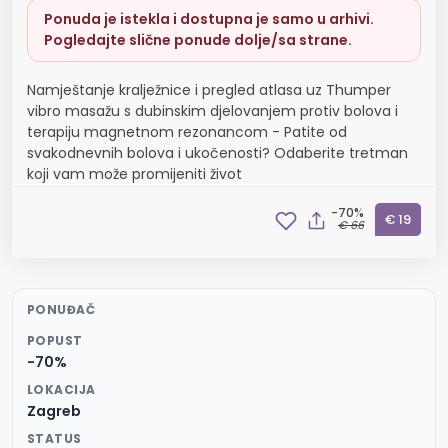
Ponuda je istekla i dostupna je samo u arhivi.
Pogledajte slične ponude dolje/sa strane.
Namještanje kralježnice i pregled atlasa uz Thumper
vibro masažu s dubinskim djelovanjem protiv bolova i
terapiju magnetnom rezonancom - Patite od
svakodnevnih bolova i ukočenosti? Odaberite tretman
koji vam može promijeniti život
-70%
€ 19
€ 66
PONUĐAČ
POPUST
-70%
LOKACIJA
Zagreb
STATUS