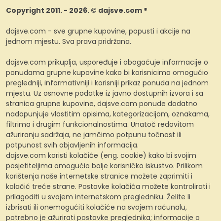
Copyright 2011. - 2026. © dajsve.com ®
dajsve.com - sve grupne kupovine, popusti i akcije na
jednom mjestu. Sva prava pridržana.
dajsve.com prikuplja, uspoređuje i obogaćuje informacije o
ponudama grupne kupovine kako bi korisnicima omogućio
pregledniji, informativniji i korisniji prikaz ponuda na jednom
mjestu. Uz osnovne podatke iz javno dostupnih izvora i sa
stranica grupne kupovine, dajsve.com ponude dodatno
nadopunjuje vlastitim opisima, kategorizacijom, oznakama,
filtrima i drugim funkcionalnostima. Unatoč redovitom
ažuriranju sadržaja, ne jamčimo potpunu točnost ili
potpunost svih objavljenih informacija.
dajsve.com koristi kolačiće (eng. cookie) kako bi svojim
posjetiteljima omogućio bolje korisničko iskustvo. Prilikom
korištenja naše internetske stranice možete zaprimiti i
kolačić treće strane. Postavke kolačića možete kontrolirati i
prilagoditi u svojem internetskom pregledniku. Želite li
izbrisati ili onemogućiti kolačiće na svojem računalu,
potrebno je ažurirati postavke preglednika; informacije o