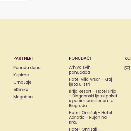
PARTNERI
PONUĐAČI
KO
Arhiva svih
Ponuda dana
ponuđača
Kupime
Hotel Villa Vrsar - Kraj
CrnoJaje
ljeta u Istri
eKlinika
Ilirija Resort - Hotel Ilirija
- Blagdanski ljetni paket
Megabon
s punim pansionom u
Biogradu
Hoteli Omišalj - Hotel
Adriatic - Rujan na
Krku
Hoteli Omišalj -