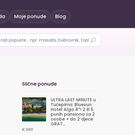
da
Moje ponude
Blog
FARI adrenalinsku vož
Slične ponude
ULTRA LAST MINUTE u
Tučepima: Bluesun
Hotel Alga 4*! 2 ili 5
punih pansiona za 2
osobe + do 2 djece
GRAT...
€ 690