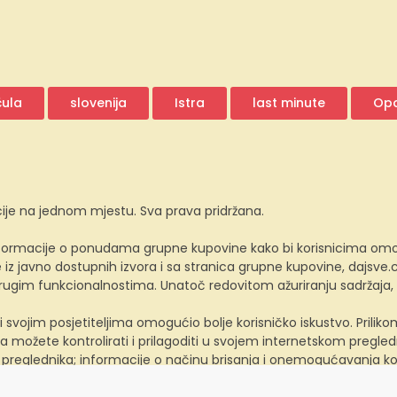
čula
slovenija
Istra
last minute
Opa
ije na jednom mjestu. Sva prava pridržana.
ormacije o ponudama grupne kupovine kako bi korisnicima omogućio
z javno dostupnih izvora i sa stranica grupne kupovine, dajsv
 drugim funkcionalnostima. Unatoč redovitom ažuriranju sadržaja
i svojim posjetiteljima omogućio bolje korisničko iskustvo. Prili
a možete kontrolirati i prilagoditi u svojem internetskom preglednik
 preglednika; informacije o načinu brisanja i onemogućavanja ko