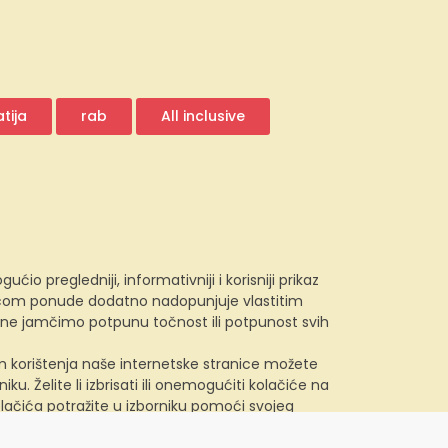
tija
rab
All inclusive
 pregledniji, informativniji i korisniji prikaz
e.com ponude dodatno nadopunjuje vlastitim
, ne jamčimo potpunu točnost ili potpunost svih
kom korištenja naše internetske stranice možete
u. Želite li izbrisati ili onemogućiti kolačiće na
lačića potražite u izborniku pomoći svojeg