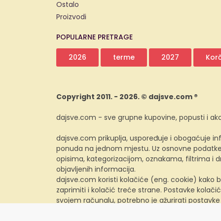
Ostalo
Proizvodi
POPULARNE PRETRAGE
2026
terme
2027
Kor
Copyright 2011. - 2026. © dajsve.com ®
dajsve.com - sve grupne kupovine, popusti i akc
dajsve.com prikuplja, uspoređuje i obogaćuje inf
ponuda na jednom mjestu. Uz osnovne podatke i
opisima, kategorizacijom, oznakama, filtrima i
objavljenih informacija.
dajsve.com koristi kolačiće (eng. cookie) kako b
zaprimiti i kolačić treće strane. Postavke kolačić
svojem računalu, potrebno je ažurirati postavke
preglednika.