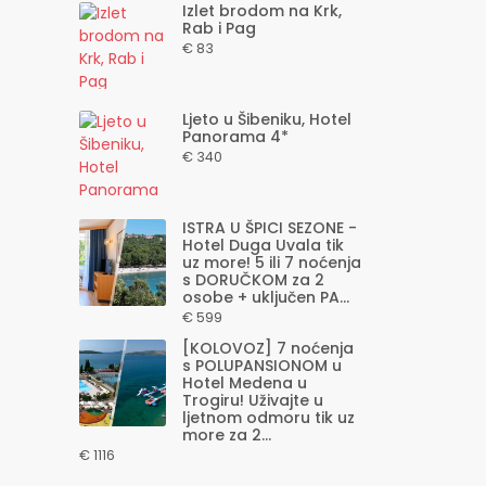
Izlet brodom na Krk,
Rab i Pag
€ 83
Ljeto u Šibeniku, Hotel
Panorama 4*
€ 340
ISTRA U ŠPICI SEZONE -
Hotel Duga Uvala tik
uz more! 5 ili 7 noćenja
s DORUČKOM za 2
osobe + uključen PA...
€ 599
[KOLOVOZ] 7 noćenja
s POLUPANSIONOM u
Hotel Medena u
Trogiru! Uživajte u
ljetnom odmoru tik uz
more za 2...
€ 1116