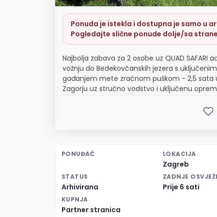
Ponuda je istekla i dostupna je samo u arh
Pogledajte slične ponude dolje/sa strane
Najbolja zabava za 2 osobe uz QUAD SAFARI a
vožnju do Bedekovčanskih jezera s uključenim
gađanjem mete zračnom puškom - 2,5 sata u
Zagorju uz stručno vodstvo i uključenu opre
PONUĐAČ
LOKACIJA
Zagreb
STATUS
ZADNJE OSVJEŽ
Arhivirana
Prije 6 sati
KUPNJA
Partner stranica