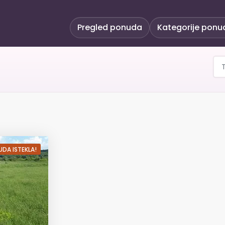
Pregled ponuda
Kategorije ponu
 za 2 osobe uz QUAD SA
DA ISTEKLA!