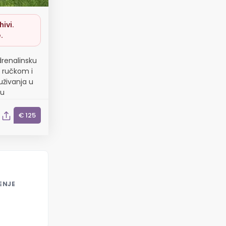
ivi.
.
drenalinsku
 ručkom i
živanja u
mu
€ 125
ENJE