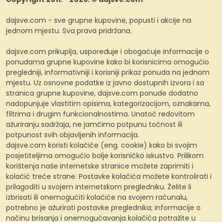
dajsve.com - sve grupne kupovine, popusti i akcije na
jednom mjestu. Sva prava pridržana.
dajsve.com prikuplja, uspoređuje i obogaćuje informacije o
ponudama grupne kupovine kako bi korisnicima omogućio
pregledniji, informativniji i korisniji prikaz ponuda na jednom
mjestu. Uz osnovne podatke iz javno dostupnih izvora i sa
stranica grupne kupovine, dajsve.com ponude dodatno
nadopunjuje vlastitim opisima, kategorizacijom, oznakama,
filtrima i drugim funkcionalnostima. Unatoč redovitom
ažuriranju sadržaja, ne jamčimo potpunu točnost ili
potpunost svih objavljenih informacija.
dajsve.com koristi kolačiće (eng. cookie) kako bi svojim
posjetiteljima omogućio bolje korisničko iskustvo. Prilikom
korištenja naše internetske stranice možete zaprimiti i
kolačić treće strane. Postavke kolačića možete kontrolirati i
prilagoditi u svojem internetskom pregledniku. Želite li
izbrisati ili onemogućiti kolačiće na svojem računalu,
potrebno je ažurirati postavke preglednika; informacije o
načinu brisanja i onemogućavanja kolačića potražite u