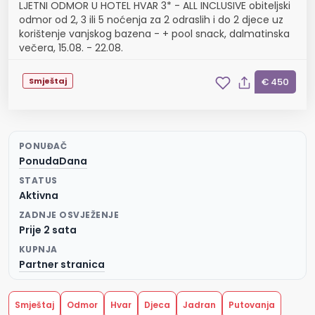
LJETNI ODMOR U HOTEL HVAR 3* - ALL INCLUSIVE obiteljski
odmor od 2, 3 ili 5 noćenja za 2 odraslih i do 2 djece uz
korištenje vanjskog bazena - + pool snack, dalmatinska
večera, 15.08. - 22.08.
Smještaj
€ 450
PONUĐAČ
PonudaDana
STATUS
Aktivna
ZADNJE OSVJEŽENJE
Prije 2 sata
KUPNJA
Partner stranica
Smještaj
Odmor
Hvar
Djeca
Jadran
Putovanja