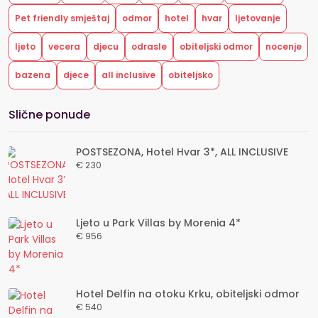
Pet friendly smještaj
odmor
hotel
hvar
ljetovanje
ljeto
vecera
djecu
odrasle
obiteljski odmor
nocenje
bazena
djece
all inclusive
obiteljsko
Slične ponude
POSTSEZONA, Hotel Hvar 3*, ALL INCLUSIVE
€ 230
Ljeto u Park Villas by Morenia 4*
€ 956
Hotel Delfin na otoku Krku, obiteljski odmor
€ 540