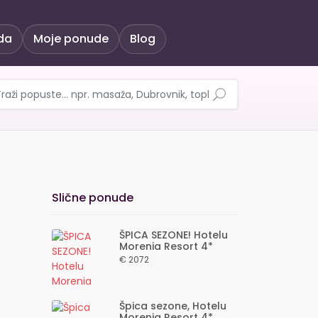
da
Moje ponude
Blog
 INCLUSIVE za 2 osobe i
Slične ponude
ŠPICA SEZONE! Hotelu
Morenia Resort 4*
€ 2072
Špica sezone, Hotelu
Morenia Resort 4*