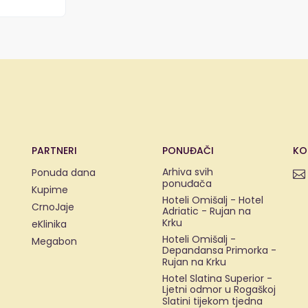
PARTNERI
PONUĐAČI
KO
Arhiva svih
Ponuda dana
ponuđača
Kupime
Hoteli Omišalj - Hotel
CrnoJaje
Adriatic - Rujan na
Krku
eKlinika
Hoteli Omišalj -
Megabon
Depandansa Primorka -
Rujan na Krku
Hotel Slatina Superior -
Ljetni odmor u Rogaškoj
Slatini tijekom tjedna