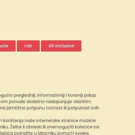
nute
rab
All inclusive
 pregledniji, informativniji i korisniji prikaz
e.com ponude dodatno nadopunjuje vlastitim
, ne jamčimo potpunu točnost ili potpunost svih
kom korištenja naše internetske stranice možete
u. Želite li izbrisati ili onemogućiti kolačiće na
lačića potražite u izborniku pomoći svojeg