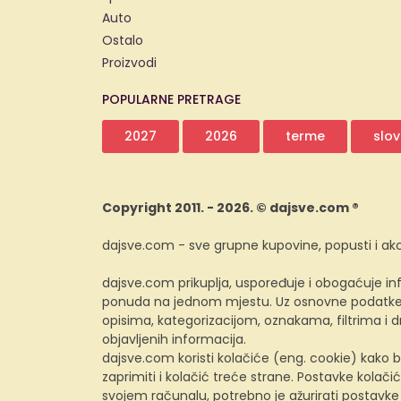
Auto
Ostalo
Proizvodi
POPULARNE PRETRAGE
2027
2026
terme
slov
Copyright 2011. - 2026. © dajsve.com ®
dajsve.com - sve grupne kupovine, popusti i akc
dajsve.com prikuplja, uspoređuje i obogaćuje inf
ponuda na jednom mjestu. Uz osnovne podatke i
opisima, kategorizacijom, oznakama, filtrima i
objavljenih informacija.
dajsve.com koristi kolačiće (eng. cookie) kako b
zaprimiti i kolačić treće strane. Postavke kolačić
svojem računalu, potrebno je ažurirati postavke