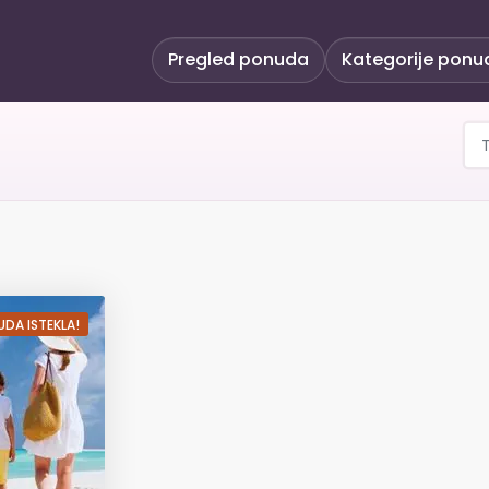
Pregled ponuda
Kategorije ponu
 ODMOR - 7 noćenja ALL
DA ISTEKLA!