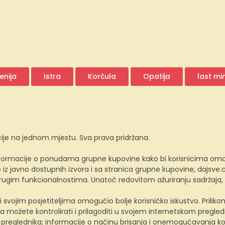
enija
Istra
Korčula
Opatija
last mi
ije na jednom mjestu. Sva prava pridržana.
ormacije o ponudama grupne kupovine kako bi korisnicima omogućio
z javno dostupnih izvora i sa stranica grupne kupovine, dajsv
 drugim funkcionalnostima. Unatoč redovitom ažuriranju sadržaja
i svojim posjetiteljima omogućio bolje korisničko iskustvo. Prili
a možete kontrolirati i prilagoditi u svojem internetskom preglednik
 preglednika; informacije o načinu brisanja i onemogućavanja ko