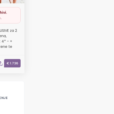
ivi.
.
USIVE za 2
ena,
 4* - +
azene te
€ 1.736
ENJE