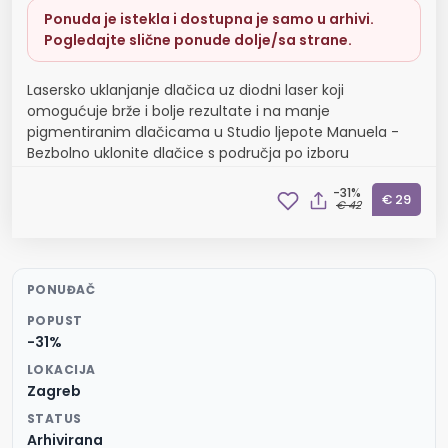
Ponuda je istekla i dostupna je samo u arhivi.
Pogledajte slične ponude dolje/sa strane.
Lasersko uklanjanje dlačica uz diodni laser koji
omogućuje brže i bolje rezultate i na manje
pigmentiranim dlačicama u Studio ljepote Manuela -
Bezbolno uklonite dlačice s područja po izboru
-31%
€ 29
€ 42
PONUĐAČ
POPUST
-31%
LOKACIJA
Zagreb
STATUS
Arhivirana