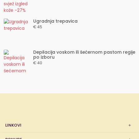
Ugradnja trepavica
€ 45
Depilacija voskom ili šećernom pastom regije
po izboru
€ 40
LINKOVI