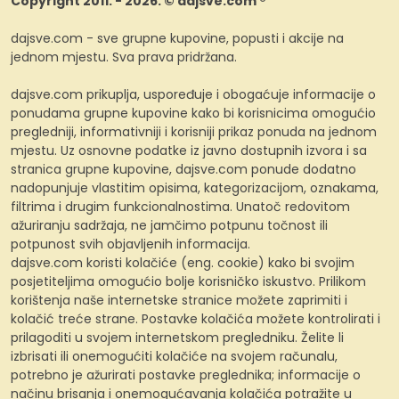
Copyright 2011. - 2026. © dajsve.com ®
dajsve.com - sve grupne kupovine, popusti i akcije na
jednom mjestu. Sva prava pridržana.
dajsve.com prikuplja, uspoređuje i obogaćuje informacije o
ponudama grupne kupovine kako bi korisnicima omogućio
pregledniji, informativniji i korisniji prikaz ponuda na jednom
mjestu. Uz osnovne podatke iz javno dostupnih izvora i sa
stranica grupne kupovine, dajsve.com ponude dodatno
nadopunjuje vlastitim opisima, kategorizacijom, oznakama,
filtrima i drugim funkcionalnostima. Unatoč redovitom
ažuriranju sadržaja, ne jamčimo potpunu točnost ili
potpunost svih objavljenih informacija.
dajsve.com koristi kolačiće (eng. cookie) kako bi svojim
posjetiteljima omogućio bolje korisničko iskustvo. Prilikom
korištenja naše internetske stranice možete zaprimiti i
kolačić treće strane. Postavke kolačića možete kontrolirati i
prilagoditi u svojem internetskom pregledniku. Želite li
izbrisati ili onemogućiti kolačiće na svojem računalu,
potrebno je ažurirati postavke preglednika; informacije o
načinu brisanja i onemogućavanja kolačića potražite u