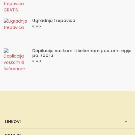
Ugradnja trepavica
€ 45
Depilacija voskom ili šećernom pastom regije
po izboru
€ 40
LINKOVI