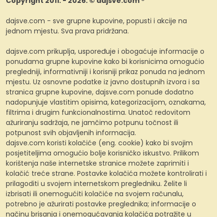
Copyright 2011. - 2026. © dajsve.com ®
dajsve.com - sve grupne kupovine, popusti i akcije na
jednom mjestu. Sva prava pridržana.
dajsve.com prikuplja, uspoređuje i obogaćuje informacije o
ponudama grupne kupovine kako bi korisnicima omogućio
pregledniji, informativniji i korisniji prikaz ponuda na jednom
mjestu. Uz osnovne podatke iz javno dostupnih izvora i sa
stranica grupne kupovine, dajsve.com ponude dodatno
nadopunjuje vlastitim opisima, kategorizacijom, oznakama,
filtrima i drugim funkcionalnostima. Unatoč redovitom
ažuriranju sadržaja, ne jamčimo potpunu točnost ili
potpunost svih objavljenih informacija.
dajsve.com koristi kolačiće (eng. cookie) kako bi svojim
posjetiteljima omogućio bolje korisničko iskustvo. Prilikom
korištenja naše internetske stranice možete zaprimiti i
kolačić treće strane. Postavke kolačića možete kontrolirati i
prilagoditi u svojem internetskom pregledniku. Želite li
izbrisati ili onemogućiti kolačiće na svojem računalu,
potrebno je ažurirati postavke preglednika; informacije o
načinu brisanja i onemogućavanja kolačića potražite u