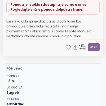
Ponuda je istekla i dostupna je samo u arhivi.
Pogledajte slične ponude dolje/sa strane.
Lasersko uklanjanje dlačica uz diodni laser koji
omogućuje brže i bolje rezultate i na manje
pigmentiranim dlačicama u Studio ljepote Manuela -
Bezbolno uklonite dlačice s područja po izboru
-31%
€ 29
€ 42
PONUĐAČ
POPUST
-31%
LOKACIJA
Zagreb
STATUS
Arhivirana