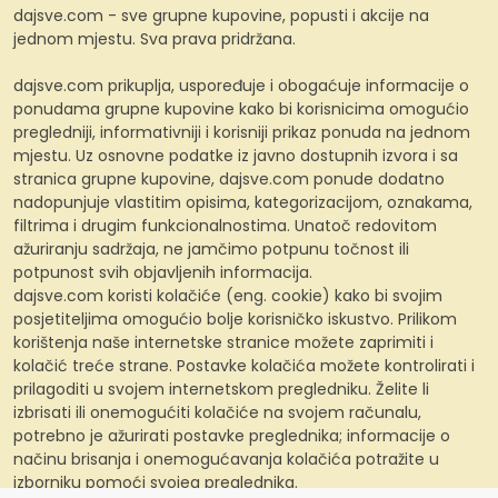
dajsve.com - sve grupne kupovine, popusti i akcije na
jednom mjestu. Sva prava pridržana.
dajsve.com prikuplja, uspoređuje i obogaćuje informacije o
ponudama grupne kupovine kako bi korisnicima omogućio
pregledniji, informativniji i korisniji prikaz ponuda na jednom
mjestu. Uz osnovne podatke iz javno dostupnih izvora i sa
stranica grupne kupovine, dajsve.com ponude dodatno
nadopunjuje vlastitim opisima, kategorizacijom, oznakama,
filtrima i drugim funkcionalnostima. Unatoč redovitom
ažuriranju sadržaja, ne jamčimo potpunu točnost ili
potpunost svih objavljenih informacija.
dajsve.com koristi kolačiće (eng. cookie) kako bi svojim
posjetiteljima omogućio bolje korisničko iskustvo. Prilikom
korištenja naše internetske stranice možete zaprimiti i
kolačić treće strane. Postavke kolačića možete kontrolirati i
prilagoditi u svojem internetskom pregledniku. Želite li
izbrisati ili onemogućiti kolačiće na svojem računalu,
potrebno je ažurirati postavke preglednika; informacije o
načinu brisanja i onemogućavanja kolačića potražite u
izborniku pomoći svojeg preglednika.