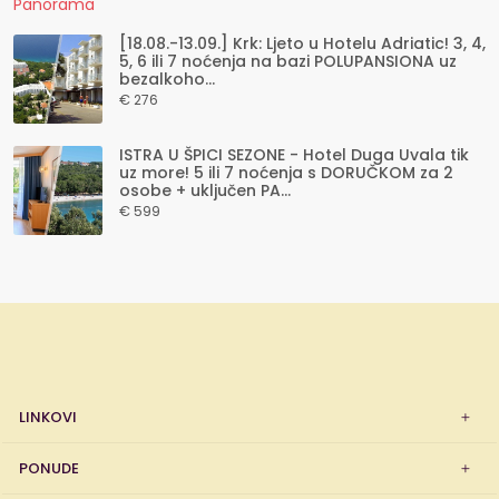
[18.08.-13.09.] Krk: Ljeto u Hotelu Adriatic! 3, 4,
5, 6 ili 7 noćenja na bazi POLUPANSIONA uz
bezalkoho...
€ 276
ISTRA U ŠPICI SEZONE - Hotel Duga Uvala tik
uz more! 5 ili 7 noćenja s DORUČKOM za 2
osobe + uključen PA...
€ 599
LINKOVI
PONUDE