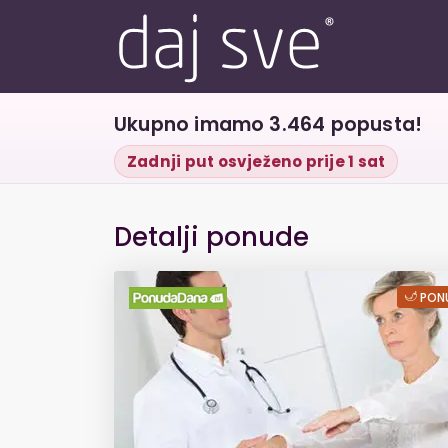
Ukupno imamo 3.464 popusta!
Zadnji put osvježeno prije 1 sat
Detalji ponude
Kompletna neurol
PONU