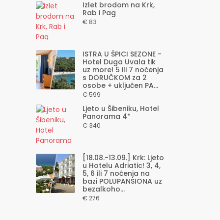
Izlet brodom na Krk,
Rab i Pag
€ 83
ISTRA U ŠPICI SEZONE -
Hotel Duga Uvala tik
uz more! 5 ili 7 noćenja
s DORUČKOM za 2
osobe + uključen PA...
€ 599
Ljeto u Šibeniku, Hotel
Panorama 4*
€ 340
[18.08.-13.09.] Krk: Ljeto
u Hotelu Adriatic! 3, 4,
5, 6 ili 7 noćenja na
bazi POLUPANSIONA uz
bezalkoho...
€ 276