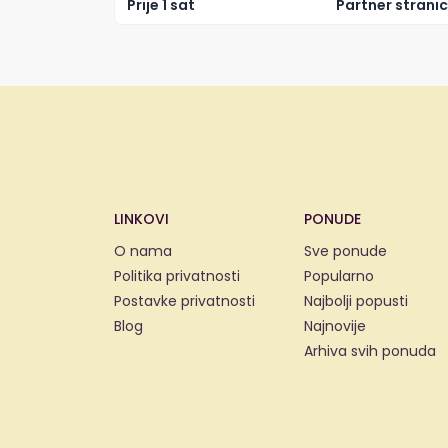
Prije 1 sat
Partner strani
LINKOVI
PONUDE
O nama
Sve ponude
Politika privatnosti
Popularno
Postavke privatnosti
Najbolji popusti
Blog
Najnovije
Arhiva svih ponuda