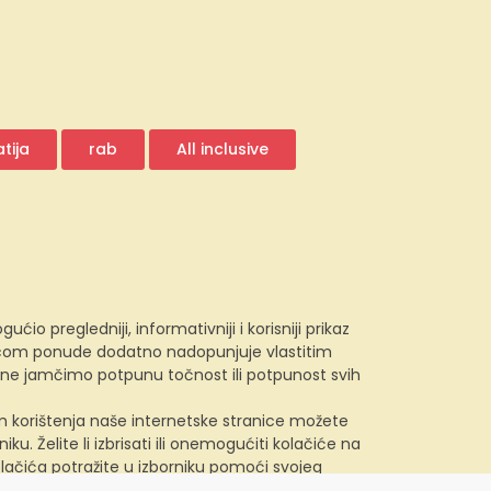
tija
rab
All inclusive
 pregledniji, informativniji i korisniji prikaz
e.com ponude dodatno nadopunjuje vlastitim
, ne jamčimo potpunu točnost ili potpunost svih
kom korištenja naše internetske stranice možete
u. Želite li izbrisati ili onemogućiti kolačiće na
lačića potražite u izborniku pomoći svojeg