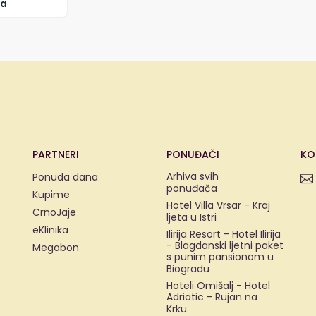
ca
PARTNERI
PONUĐAČI
KO
Arhiva svih
Ponuda dana
ponuđača
Kupime
Hotel Villa Vrsar - Kraj
CrnoJaje
ljeta u Istri
eKlinika
Ilirija Resort - Hotel Ilirija
- Blagdanski ljetni paket
Megabon
s punim pansionom u
Biogradu
Hoteli Omišalj - Hotel
Adriatic - Rujan na
Krku