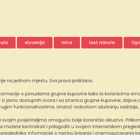
čula
slovenija
Istra
last minute
Opa
ije na jednom mjestu. Sva prava pridržana.
ormacije o ponudama grupne kupovine kako bi korisnicima omogućio
z javno dostupnih izvora i sa stranica grupne kupovine, dajsv
 drugim funkcionalnostima. Unatoč redovitom ažuriranju sadržaja
i svojim posjetiteljima omogućio bolje korisničko iskustvo. Prili
a možete kontrolirati i prilagoditi u svojem internetskom preglednik
 preglednika; informacije o načinu brisanja i onemogućavanja ko