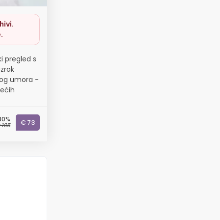
ivi.
.
i pregled s
uzrok
nog umora -
dećih
30%
€ 73
 105