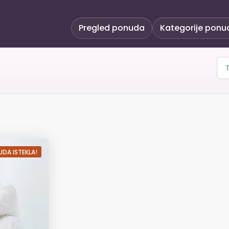
Pregled ponuda
Kategorije ponu
oška obrada uz specijal
DA ISTEKLA!