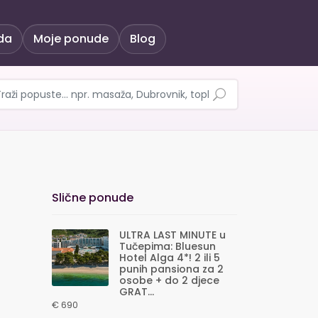
da
Moje ponude
Blog
istički pregled s colo
Slične ponude
ULTRA LAST MINUTE u
Tučepima: Bluesun
Hotel Alga 4*! 2 ili 5
punih pansiona za 2
osobe + do 2 djece
GRAT...
€ 690