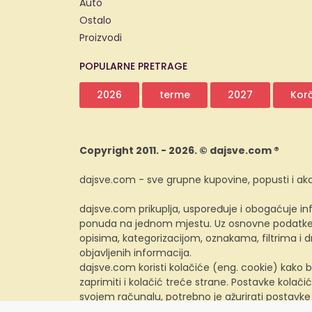
Auto
Ostalo
Proizvodi
POPULARNE PRETRAGE
2026
terme
2027
Kor
Copyright 2011. - 2026. © dajsve.com ®
dajsve.com - sve grupne kupovine, popusti i akc
dajsve.com prikuplja, uspoređuje i obogaćuje inf
ponuda na jednom mjestu. Uz osnovne podatke i
opisima, kategorizacijom, oznakama, filtrima i
objavljenih informacija.
dajsve.com koristi kolačiće (eng. cookie) kako b
zaprimiti i kolačić treće strane. Postavke kolačić
svojem računalu, potrebno je ažurirati postavke
preglednika.