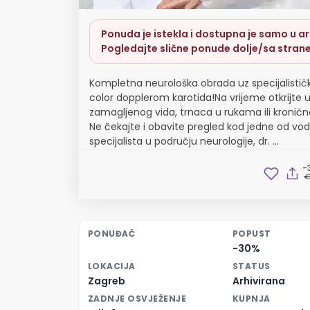
Ponuda je istekla i dostupna je samo u arh
Pogledajte slične ponude dolje/sa strane
Kompletna neurološka obrada uz specijalističk
color dopplerom karotida!Na vrijeme otkrijte 
zamagljenog vida, trnaca u rukama ili kronič
Ne čekajte i obavite pregled kod jedne od vo
specijalista u području neurologije, dr. ...
-
€
PONUĐAČ
POPUST
-30%
LOKACIJA
STATUS
Zagreb
Arhivirana
ZADNJE OSVJEŽENJE
KUPNJA