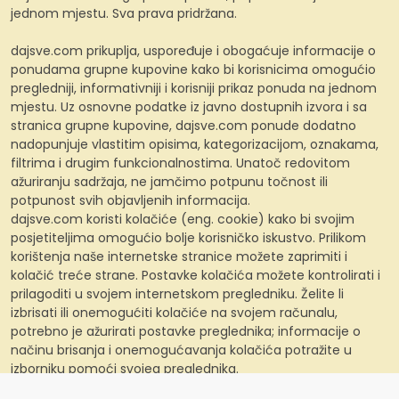
jednom mjestu. Sva prava pridržana.
dajsve.com prikuplja, uspoređuje i obogaćuje informacije o
ponudama grupne kupovine kako bi korisnicima omogućio
pregledniji, informativniji i korisniji prikaz ponuda na jednom
mjestu. Uz osnovne podatke iz javno dostupnih izvora i sa
stranica grupne kupovine, dajsve.com ponude dodatno
nadopunjuje vlastitim opisima, kategorizacijom, oznakama,
filtrima i drugim funkcionalnostima. Unatoč redovitom
ažuriranju sadržaja, ne jamčimo potpunu točnost ili
potpunost svih objavljenih informacija.
dajsve.com koristi kolačiće (eng. cookie) kako bi svojim
posjetiteljima omogućio bolje korisničko iskustvo. Prilikom
korištenja naše internetske stranice možete zaprimiti i
kolačić treće strane. Postavke kolačića možete kontrolirati i
prilagoditi u svojem internetskom pregledniku. Želite li
izbrisati ili onemogućiti kolačiće na svojem računalu,
potrebno je ažurirati postavke preglednika; informacije o
načinu brisanja i onemogućavanja kolačića potražite u
izborniku pomoći svojeg preglednika.