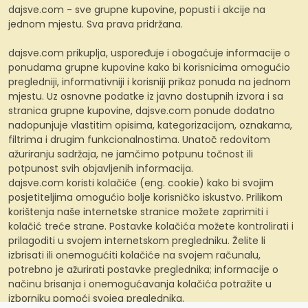
dajsve.com - sve grupne kupovine, popusti i akcije na
jednom mjestu. Sva prava pridržana.
dajsve.com prikuplja, uspoređuje i obogaćuje informacije o
ponudama grupne kupovine kako bi korisnicima omogućio
pregledniji, informativniji i korisniji prikaz ponuda na jednom
mjestu. Uz osnovne podatke iz javno dostupnih izvora i sa
stranica grupne kupovine, dajsve.com ponude dodatno
nadopunjuje vlastitim opisima, kategorizacijom, oznakama,
filtrima i drugim funkcionalnostima. Unatoč redovitom
ažuriranju sadržaja, ne jamčimo potpunu točnost ili
potpunost svih objavljenih informacija.
dajsve.com koristi kolačiće (eng. cookie) kako bi svojim
posjetiteljima omogućio bolje korisničko iskustvo. Prilikom
korištenja naše internetske stranice možete zaprimiti i
kolačić treće strane. Postavke kolačića možete kontrolirati i
prilagoditi u svojem internetskom pregledniku. Želite li
izbrisati ili onemogućiti kolačiće na svojem računalu,
potrebno je ažurirati postavke preglednika; informacije o
načinu brisanja i onemogućavanja kolačića potražite u
izborniku pomoći svojeg preglednika.